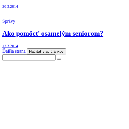
20.3.2014
Správy
Ako pomôcť osamelým seniorom?
13.3.2014
Ďalšia strana
Načítať viac článkov