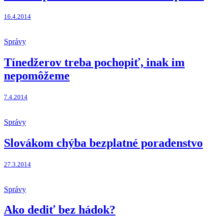
16.4.2014
Správy
Tínedžerov treba pochopiť, inak im
nepomôžeme
7.4.2014
Správy
Slovákom chýba bezplatné poradenstvo
27.3.2014
Správy
Ako dediť bez hádok?