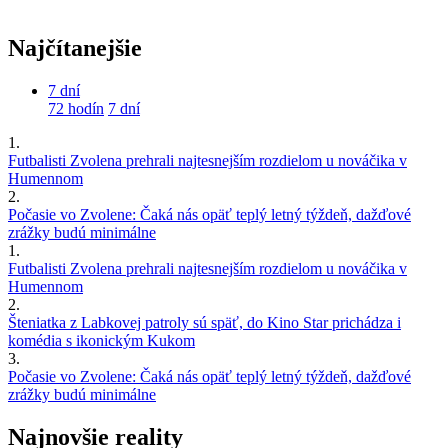
Najčítanejšie
7 dní
72 hodín
7 dní
1.
Futbalisti Zvolena prehrali najtesnejším rozdielom u nováčika v
Humennom
2.
Počasie vo Zvolene: Čaká nás opäť teplý letný týždeň, dažďové
zrážky budú minimálne
1.
Futbalisti Zvolena prehrali najtesnejším rozdielom u nováčika v
Humennom
2.
Šteniatka z Labkovej patroly sú späť, do Kino Star prichádza i
komédia s ikonickým Kukom
3.
Počasie vo Zvolene: Čaká nás opäť teplý letný týždeň, dažďové
zrážky budú minimálne
Najnovšie reality