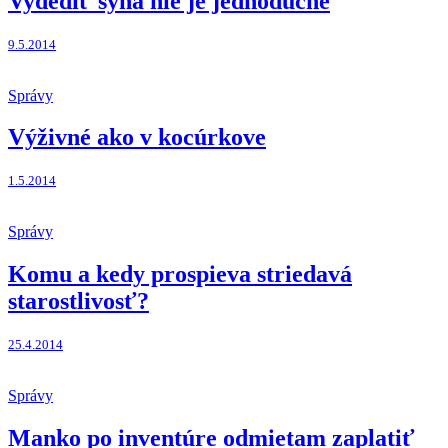
Vydediť syna nie je jednoduché
9.5.2014
Správy
Výživné ako v kocúrkove
1.5.2014
Správy
Komu a kedy prospieva striedavá
starostlivosť?
25.4.2014
Správy
Manko po inventúre odmietam zaplatiť