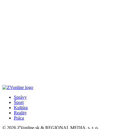
Správy
Šport
Kultúra
Reality
Práca
© 2026 ZVonline.sk & REGIONAL MEDIA, s. r. o.