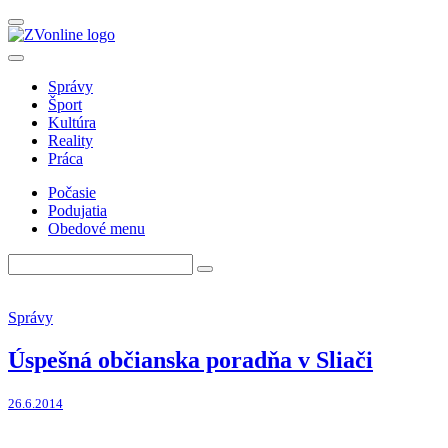
Správy
Šport
Kultúra
Reality
Práca
Počasie
Podujatia
Obedové menu
Správy
Úspešná občianska poradňa v Sliači
26.6.2014