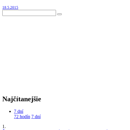
18.5.2015
Najčítanejšie
7 dní
72 hodín
7 dní
1.