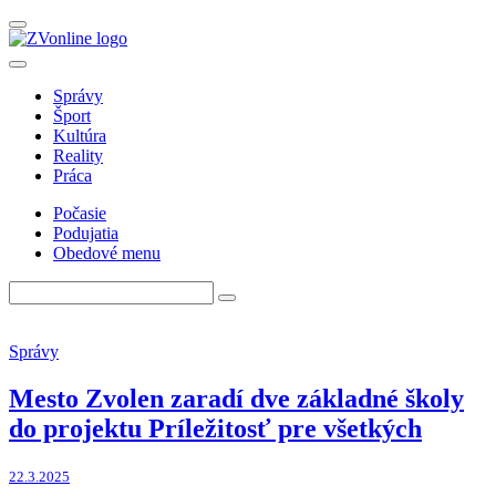
Správy
Šport
Kultúra
Reality
Práca
Počasie
Podujatia
Obedové menu
Správy
Mesto Zvolen zaradí dve základné školy
do projektu Príležitosť pre všetkých
22.3.2025