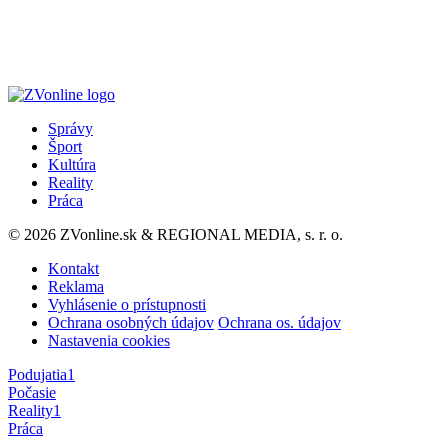
Správy
Šport
Kultúra
Reality
Práca
© 2026 ZVonline.sk & REGIONAL MEDIA, s. r. o.
Kontakt
Reklama
Vyhlásenie o prístupnosti
Ochrana osobných údajov
Ochrana os. údajov
Nastavenia cookies
Podujatia
1
Počasie
Reality
1
Práca