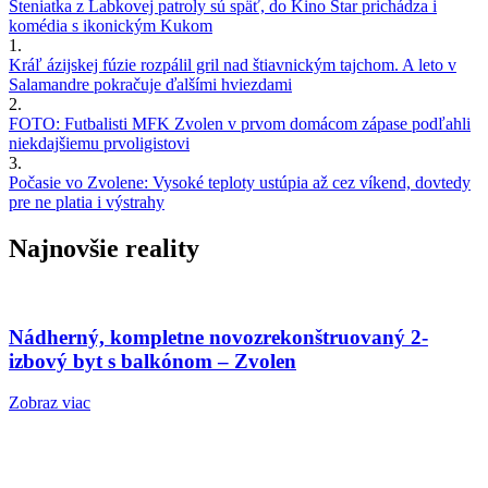
Šteniatka z Labkovej patroly sú späť, do Kino Star prichádza i
komédia s ikonickým Kukom
1.
Kráľ ázijskej fúzie rozpálil gril nad štiavnickým tajchom. A leto v
Salamandre pokračuje ďalšími hviezdami
2.
FOTO: Futbalisti MFK Zvolen v prvom domácom zápase podľahli
niekdajšiemu prvoligistovi
3.
Počasie vo Zvolene: Vysoké teploty ustúpia až cez víkend, dovtedy
pre ne platia i výstrahy
Najnovšie reality
Nádherný, kompletne novozrekonštruovaný 2-
izbový byt s balkónom – Zvolen
Zobraz viac