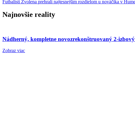
Futbalisti Zvolena prehrali najtesnejším rozdielom u nováčika v Hu
Najnovšie reality
Nádherný, kompletne novozrekonštruovaný 2-izbový
Zobraz viac