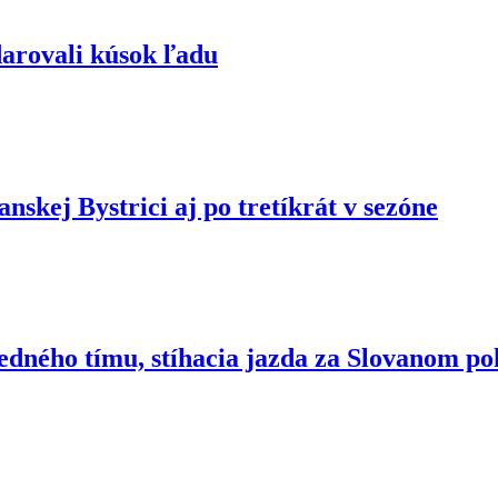
arovali kúsok ľadu
nskej Bystrici aj po tretíkrát v sezóne
ledného tímu, stíhacia jazda za Slovanom p