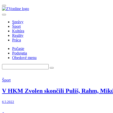
Správy
Šport
Kultúra
Reality
Práca
Počasie
Podujatia
Obedové menu
Šport
V HKM Zvolen skončili Puliš, Rahm, Mikú
6.5.2022