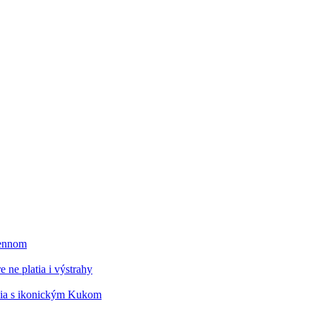
mennom
 ne platia i výstrahy
édia s ikonickým Kukom