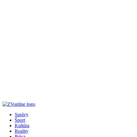
Správy
Šport
Kultúra
Reality
Práca