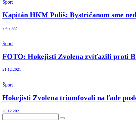
Šport
Kapitán HKM Puliš: Bystričanom sme ned
2.4.2022
Šport
FOTO: Hokejisti Zvolena zvíťazili proti Ba
21.12.2021
Šport
Hokejisti Zvolena triumfovali na ľade pos
20.12.2021