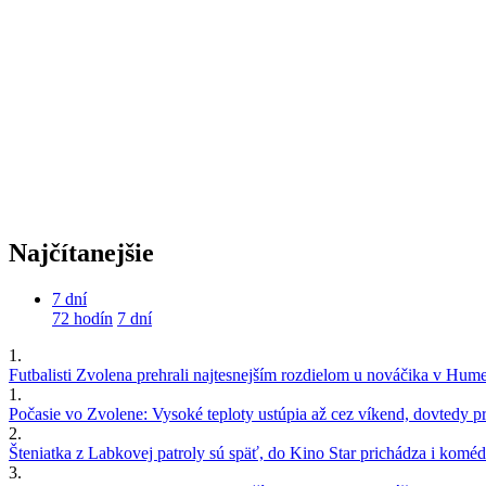
Najčítanejšie
7 dní
72 hodín
7 dní
1.
Futbalisti Zvolena prehrali najtesnejším rozdielom u nováčika v Hu
1.
Počasie vo Zvolene: Vysoké teploty ustúpia až cez víkend, dovtedy pre
2.
Šteniatka z Labkovej patroly sú späť, do Kino Star prichádza i kom
3.