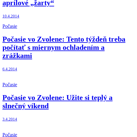
aprílové „žarty“
10.4.2014
Počasie
Počasie vo Zvolene: Tento týždeň treba
počítať s miernym ochladením a
zrážkami
6.4.2014
Počasie
Počasie vo Zvolene: Užite si teplý a
slnečný víkend
3.4.2014
Počasie