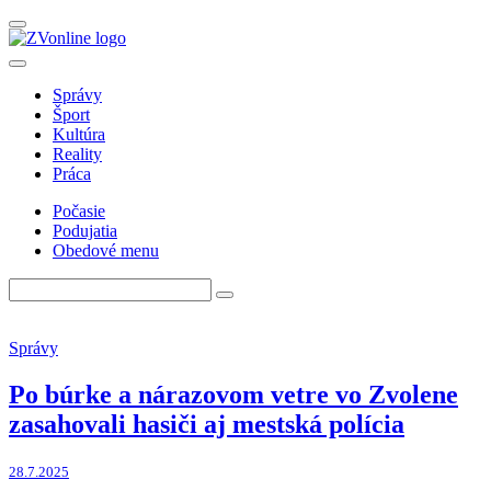
Správy
Šport
Kultúra
Reality
Práca
Počasie
Podujatia
Obedové menu
Správy
Po búrke a nárazovom vetre vo Zvolene
zasahovali hasiči aj mestská polícia
28.7.2025