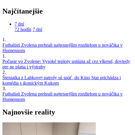
Najčítanejšie
7 dní
72 hodín
7 dní
1.
Futbalisti Zvolena prehrali najtesnejším rozdielom u nováčika v
Humennom
1.
Počasie vo Zvolene: Vysoké teploty ustúpia až cez víkend, dovtedy
pre ne platia i výstrahy
2.
Šteniatka z Labkovej patroly sú späť, do Kino Star prichádza i
komédia s ikonickým Kukom
3.
Futbalisti Zvolena prehrali najtesnejším rozdielom u nováčika v
Humennom
Najnovšie reality