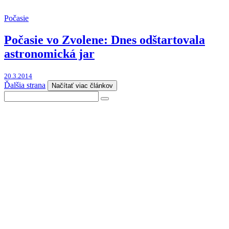
Počasie
Počasie vo Zvolene: Dnes odštartovala
astronomická jar
20.3.2014
Ďalšia strana
Načítať viac článkov