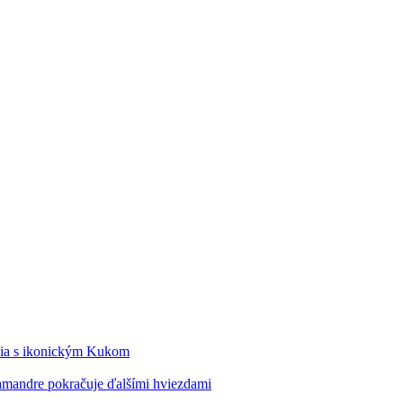
édia s ikonickým Kukom
alamandre pokračuje ďalšími hviezdami