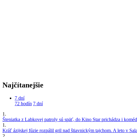
Najčítanejšie
7 dní
72 hodín
7 dní
1.
Šteniatka z Labkovej patroly sú späť, do Kino Star prichádza i kom
1.
Kráľ ázijskej fúzie rozpálil gril nad štiavnickým tajchom. A leto v S
2.