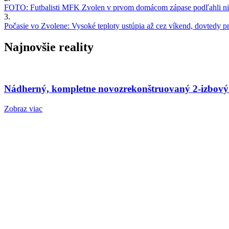
FOTO: Futbalisti MFK Zvolen v prvom domácom zápase podľahli nie
3.
Počasie vo Zvolene: Vysoké teploty ustúpia až cez víkend, dovtedy pre
Najnovšie reality
Nádherný, kompletne novozrekonštruovaný 2-izbový
Zobraz viac