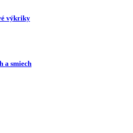
vé výkriky
h a smiech