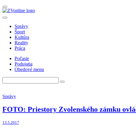
Správy
Šport
Kultúra
Reality
Práca
Počasie
Podujatia
Obedové menu
Správy
FOTO: Priestory Zvolenského zámku ovládo
13.5.2017