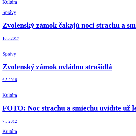
Kultúra
Správy
Zvolenský zámok čakajú noci strachu a sm
10.5.2017
Správy
Zvolenský zámok ovládnu strašidlá
6.5.2016
Kultúra
FOTO: Noc strachu a smiechu uvidíte už l
7.5.2012
Kultúra