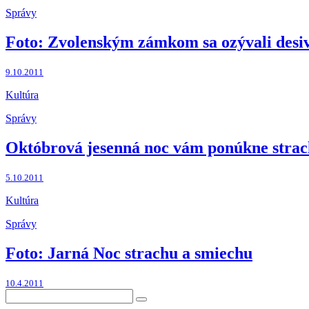
Správy
Foto: Zvolenským zámkom sa ozývali desi
9.10.2011
Kultúra
Správy
Októbrová jesenná noc vám ponúkne strac
5.10.2011
Kultúra
Správy
Foto: Jarná Noc strachu a smiechu
10.4.2011