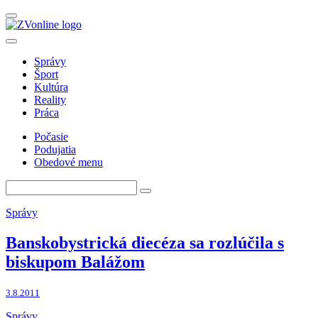
Správy
Šport
Kultúra
Reality
Práca
Počasie
Podujatia
Obedové menu
Správy
Banskobystrická diecéza sa rozlúčila s
biskupom Balážom
3.8.2011
Správy