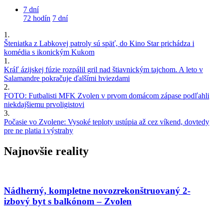
7 dní
72 hodín
7 dní
1.
Šteniatka z Labkovej patroly sú späť, do Kino Star prichádza i
komédia s ikonickým Kukom
1.
Kráľ ázijskej fúzie rozpálil gril nad štiavnickým tajchom. A leto v
Salamandre pokračuje ďalšími hviezdami
2.
FOTO: Futbalisti MFK Zvolen v prvom domácom zápase podľahli
niekdajšiemu prvoligistovi
3.
Počasie vo Zvolene: Vysoké teploty ustúpia až cez víkend, dovtedy
pre ne platia i výstrahy
Najnovšie reality
Nádherný, kompletne novozrekonštruovaný 2-
izbový byt s balkónom – Zvolen