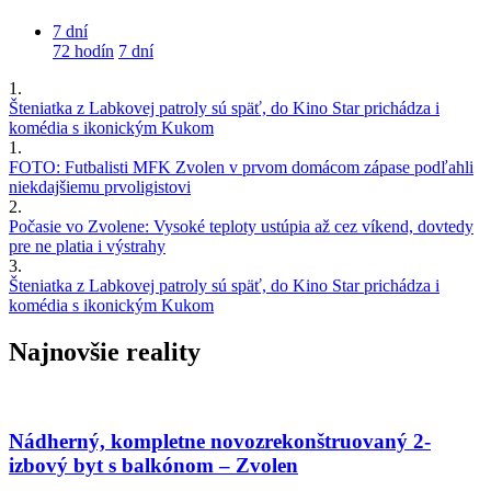
7 dní
72 hodín
7 dní
1.
Šteniatka z Labkovej patroly sú späť, do Kino Star prichádza i
komédia s ikonickým Kukom
1.
FOTO: Futbalisti MFK Zvolen v prvom domácom zápase podľahli
niekdajšiemu prvoligistovi
2.
Počasie vo Zvolene: Vysoké teploty ustúpia až cez víkend, dovtedy
pre ne platia i výstrahy
3.
Šteniatka z Labkovej patroly sú späť, do Kino Star prichádza i
komédia s ikonickým Kukom
Najnovšie reality
Nádherný, kompletne novozrekonštruovaný 2-
izbový byt s balkónom – Zvolen