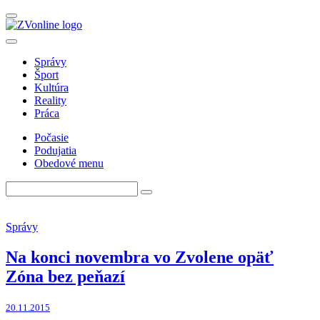
Správy
Šport
Kultúra
Reality
Práca
Počasie
Podujatia
Obedové menu
Správy
Na konci novembra vo Zvolene opäť
Zóna bez peňazí
20.11.2015