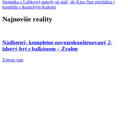
Šteniatka z Labkovej patroly sú späť, do Kino Star prichádza i
komédia s ikonickým Kukom
Najnovšie reality
Nádherný, kompletne novozrekonštruovaný 2-
izbový byt s balkónom – Zvolen
Zobraz viac