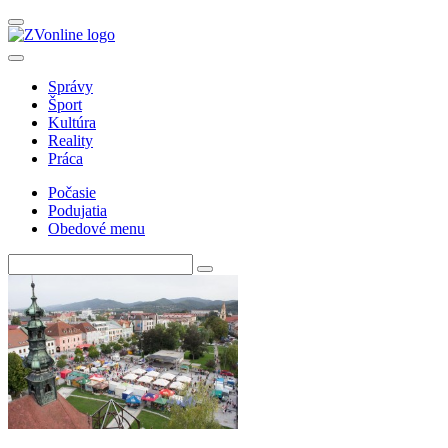
Správy
Šport
Kultúra
Reality
Práca
Počasie
Podujatia
Obedové menu