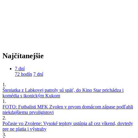
Najčítanejšie
7 dní
72 hodín
7 dní
1.
Šteniatka z Labkovej patroly sú späť, do Kino Star prichádza i
komédia s ikonickým Kukom
1.
FOTO: Futbalisti MFK Zvolen v prvom domácom zápase podľahli
niekdajšiemu prvoligistovi
2.
Počasie vo Zvolene: Vysoké teploty ustúpia až cez víkend, dovtedy
pre ne platia i výstrahy
3.