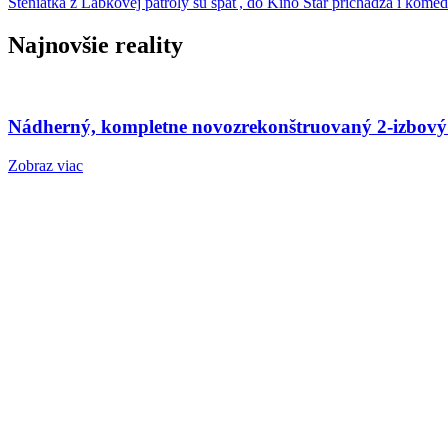
Šteniatka z Labkovej patroly sú späť, do Kino Star prichádza i kom
Najnovšie reality
Nádherný, kompletne novozrekonštruovaný 2-izbový
Zobraz viac