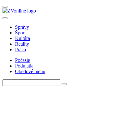
Správy
Šport
Kultúra
Reality
Práca
Počasie
Podujatia
Obedové menu