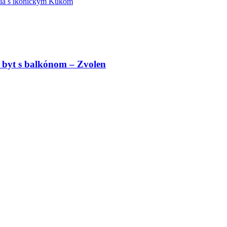
édia s ikonickým Kukom
 byt s balkónom – Zvolen