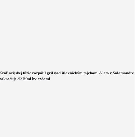
Kráľ ázijskej fúzie rozpálil gril nad štiavnickým tajchom. A leto v Salamandre
pokračuje ďalšími hviezdami