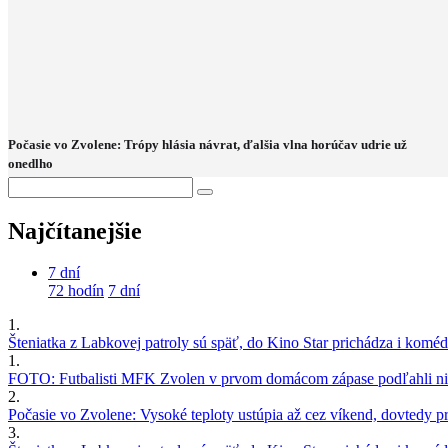
Počasie vo Zvolene: Trópy hlásia návrat, ďalšia vlna horúčav udrie už
onedlho
Najčítanejšie
7 dní
72 hodín
7 dní
1.
Šteniatka z Labkovej patroly sú späť, do Kino Star prichádza i kom
1.
FOTO: Futbalisti MFK Zvolen v prvom domácom zápase podľahli nie
2.
Počasie vo Zvolene: Vysoké teploty ustúpia až cez víkend, dovtedy pre
3.