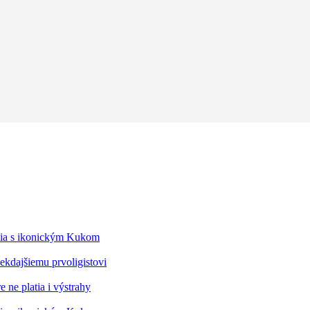
édia s ikonickým Kukom
kdajšiemu prvoligistovi
 ne platia i výstrahy