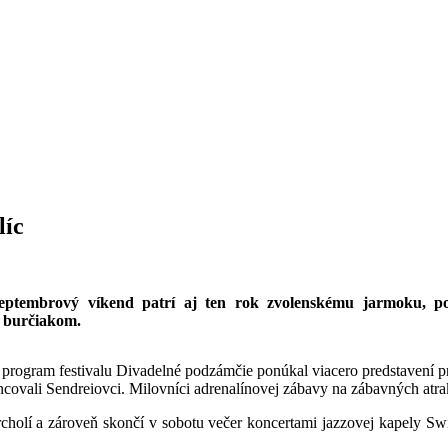
líc
septembrový víkend patrí aj ten rok zvolenskému jarmoku, p
e burčiakom.
gram festivalu Divadelné podzámčie ponúkal viacero predstavení pre de
covali Sendreiovci. Milovníci adrenalínovej zábavy na zábavných atrakc
rcholí a zároveň skončí v sobotu večer koncertami jazzovej kapely