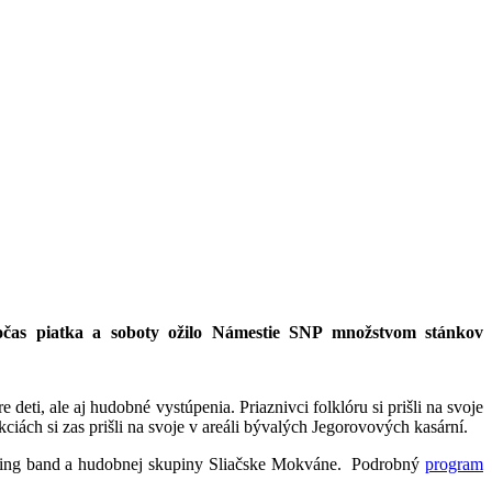
očas piatka a soboty ožilo Námestie SNP množstvom stánkov
ti, ale aj hudobné vystúpenia. Priaznivci folklóru si prišli na svoje
iách si zas prišli na svoje v areáli bývalých Jegorovových kasární.
 Swing band a hudobnej skupiny Sliačske Mokváne. Podrobný
program