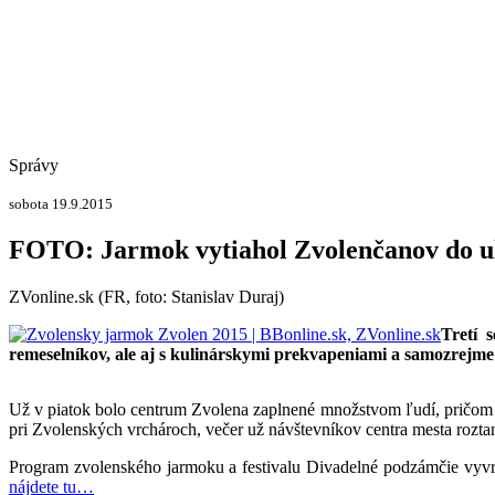
Správy
sobota 19.9.2015
FOTO: Jarmok vytiahol Zvolenčanov do u
ZVonline.sk (FR, foto: Stanislav Duraj)
Tretí 
remeselníkov, ale aj s kulinárskymi prekvapeniami a samozrejm
Už v piatok bolo centrum Zvolena zaplnené množstvom ľudí, pričom pro
pri Zvolenských vrchároch, večer už návštevníkov centra mesta roztan
Program zvolenského jarmoku a festivalu Divadelné podzámčie vyv
nájdete tu…