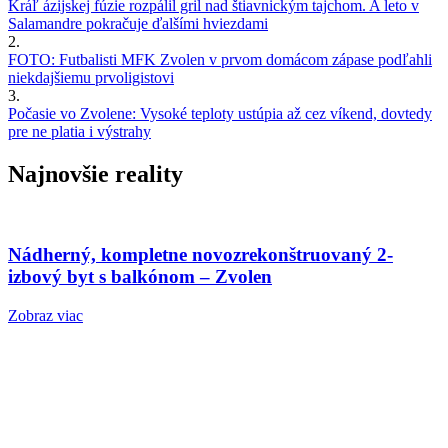
Kráľ ázijskej fúzie rozpálil gril nad štiavnickým tajchom. A leto v
Salamandre pokračuje ďalšími hviezdami
2.
FOTO: Futbalisti MFK Zvolen v prvom domácom zápase podľahli
niekdajšiemu prvoligistovi
3.
Počasie vo Zvolene: Vysoké teploty ustúpia až cez víkend, dovtedy
pre ne platia i výstrahy
Najnovšie reality
Nádherný, kompletne novozrekonštruovaný 2-
izbový byt s balkónom – Zvolen
Zobraz viac