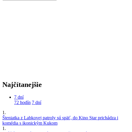
Najčítanejšie
7 dní
72 hodín
7 dní
1.
Šteniatka z Labkovej patroly sú späť, do Kino Star prichádza i
komédia s ikonickým Kukom
1.