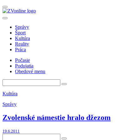
Správy
Šport
Kultúra
Reality
Práca
Počasie
Podujatia
Obedové menu
Kultúra
Správy
Zvolenské námestie hralo džezom
19.6.2011