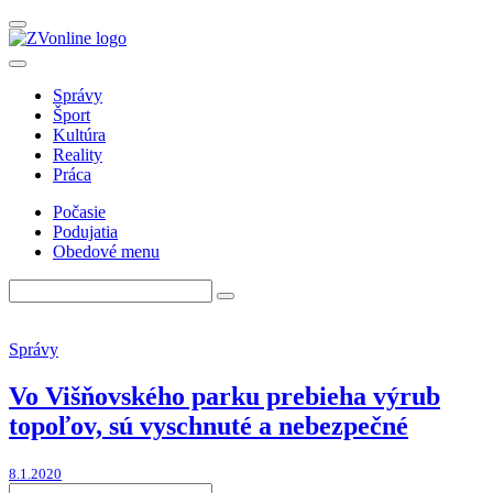
Správy
Šport
Kultúra
Reality
Práca
Počasie
Podujatia
Obedové menu
Správy
Vo Višňovského parku prebieha výrub
topoľov, sú vyschnuté a nebezpečné
8.1.2020