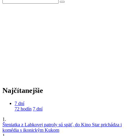
Najčítanejšie
7 dní
72 hodín
7 dní
1.
Šteniatka z Labkovej patroly sú späť, do Kino Star prichádza i
komédia s ikonickým Kukom
1.