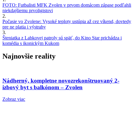
FOTO: Futbalisti MFK Zvolen v prvom domácom zápase podľahli
niekdajšiemu prvoligistovi
2.
Počasie vo Zvolene: Vysoké teploty ustúpia až cez víkend, dovtedy
pre ne platia i výstrahy
3.
Šteniatka z Labkovej patroly sú späť, do Kino Star prichádza i
komédia s ikonickým Kukom
Najnovšie reality
Nádherný, kompletne novozrekonštruovaný 2-
izbový byt s balkónom – Zvolen
Zobraz viac