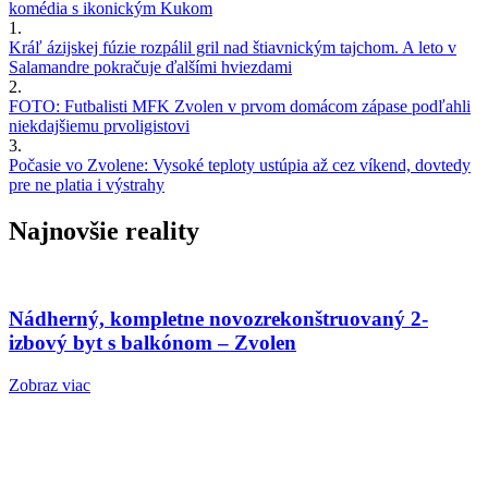
komédia s ikonickým Kukom
1.
Kráľ ázijskej fúzie rozpálil gril nad štiavnickým tajchom. A leto v
Salamandre pokračuje ďalšími hviezdami
2.
FOTO: Futbalisti MFK Zvolen v prvom domácom zápase podľahli
niekdajšiemu prvoligistovi
3.
Počasie vo Zvolene: Vysoké teploty ustúpia až cez víkend, dovtedy
pre ne platia i výstrahy
Najnovšie reality
Nádherný, kompletne novozrekonštruovaný 2-
izbový byt s balkónom – Zvolen
Zobraz viac