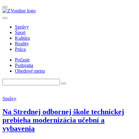
Správy
Šport
Kultúra
Reality
Práca
Počasie
Podujatia
Obedové menu
Správy
Na Strednej odbornej škole technickej
prebieha modernizácia učební a
vybavenia