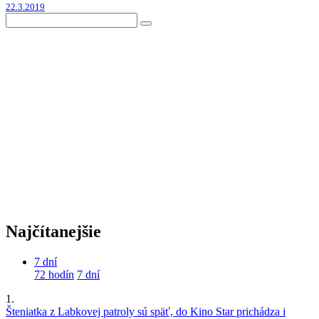
22.3.2019
Najčítanejšie
7 dní
72 hodín
7 dní
1.
Šteniatka z Labkovej patroly sú späť, do Kino Star prichádza i