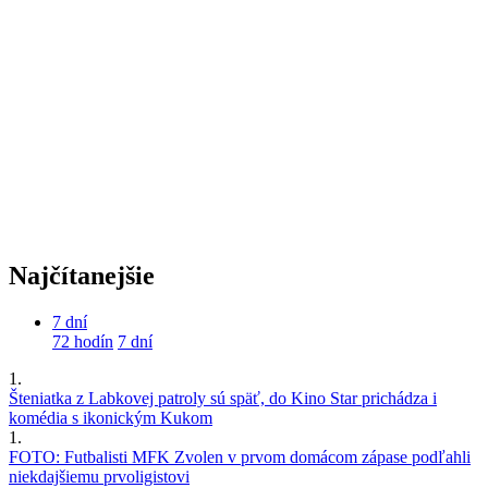
Najčítanejšie
7 dní
72 hodín
7 dní
1.
Šteniatka z Labkovej patroly sú späť, do Kino Star prichádza i
komédia s ikonickým Kukom
1.
FOTO: Futbalisti MFK Zvolen v prvom domácom zápase podľahli
niekdajšiemu prvoligistovi