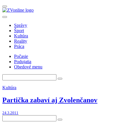
Správy
Šport
Kultúra
Reality
Práca
Počasie
Podujatia
Obedové menu
Kultúra
Partička zabaví aj Zvolenčanov
24.3.2011