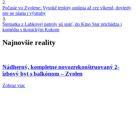
2.
Počasie vo Zvolene: Vysoké teploty ustúpia až cez víkend, dovtedy
pre ne platia i výstrahy
3.
Šteniatka z Labkovej patroly sú späť, do Kino Star prichádza i
komédia s ikonickým Kukom
Najnovšie reality
Nádherný, kompletne novozrekonštruovaný 2-
izbový byt s balkónom – Zvolen
Zobraz viac