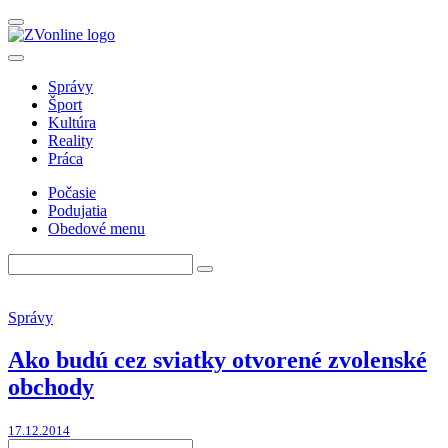
Správy
Šport
Kultúra
Reality
Práca
Počasie
Podujatia
Obedové menu
Správy
Ako budú cez sviatky otvorené zvolenské
obchody
17.12.2014