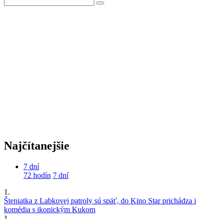
Najčítanejšie
7 dní
72 hodín
7 dní
1.
Šteniatka z Labkovej patroly sú späť, do Kino Star prichádza i
komédia s ikonickým Kukom
1.