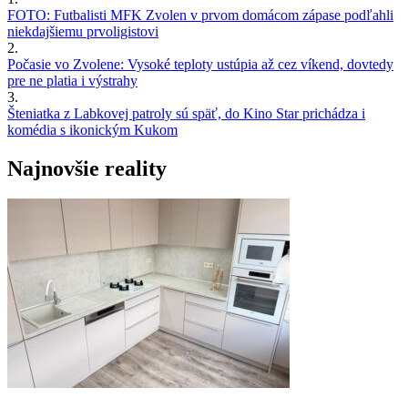
FOTO: Futbalisti MFK Zvolen v prvom domácom zápase podľahli
niekdajšiemu prvoligistovi
2.
Počasie vo Zvolene: Vysoké teploty ustúpia až cez víkend, dovtedy
pre ne platia i výstrahy
3.
Šteniatka z Labkovej patroly sú späť, do Kino Star prichádza i
komédia s ikonickým Kukom
Najnovšie reality