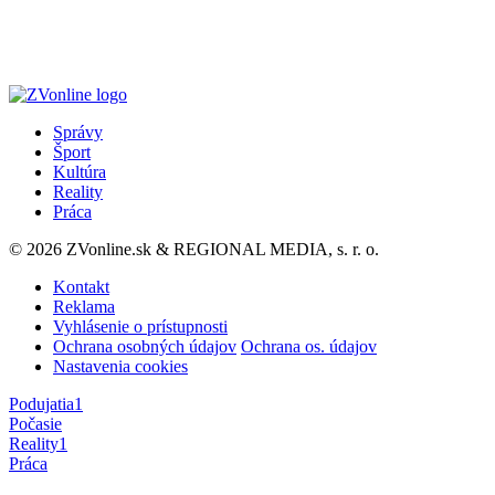
Správy
Šport
Kultúra
Reality
Práca
© 2026 ZVonline.sk & REGIONAL MEDIA, s. r. o.
Kontakt
Reklama
Vyhlásenie o prístupnosti
Ochrana osobných údajov
Ochrana os. údajov
Nastavenia cookies
Podujatia
1
Počasie
Reality
1
Práca