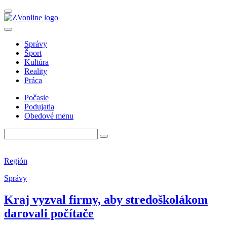
Správy
Šport
Kultúra
Reality
Práca
Počasie
Podujatia
Obedové menu
Región
Správy
Kraj vyzval firmy, aby stredoškolákom
darovali počítače