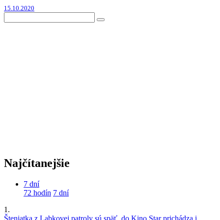
15.10.2020
Najčítanejšie
7 dní
72 hodín
7 dní
1.
Šteniatka z Labkovej patroly sú späť, do Kino Star prichádza i