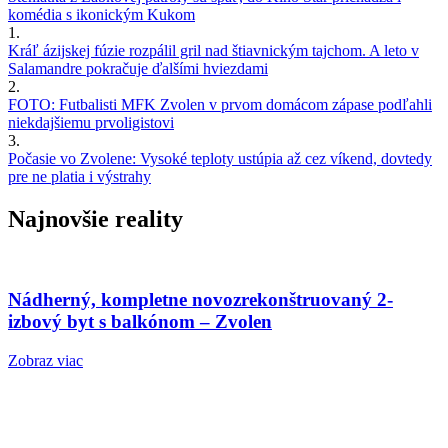
komédia s ikonickým Kukom
1.
Kráľ ázijskej fúzie rozpálil gril nad štiavnickým tajchom. A leto v
Salamandre pokračuje ďalšími hviezdami
2.
FOTO: Futbalisti MFK Zvolen v prvom domácom zápase podľahli
niekdajšiemu prvoligistovi
3.
Počasie vo Zvolene: Vysoké teploty ustúpia až cez víkend, dovtedy
pre ne platia i výstrahy
Najnovšie reality
Nádherný, kompletne novozrekonštruovaný 2-
izbový byt s balkónom – Zvolen
Zobraz viac