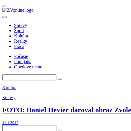
Správy
Šport
Kultúra
Reality
Práca
Počasie
Podujatia
Obedové menu
Kultúra
Správy
FOTO: Daniel Hevier daroval obraz Zvo
14.1.2012