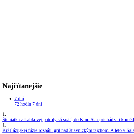
Najčítanejšie
7 dní
72 hodín
7 dní
1.
Šteniatka z Labkovej patroly sú späť, do Kino Star prichádza i kom
1.
Kráľ ázijskej fúzie rozpálil gril nad štiavnickým tajchom. A leto v S