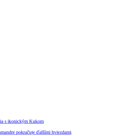
édia s ikonickým Kukom
alamandre pokračuje ďalšími hviezdami