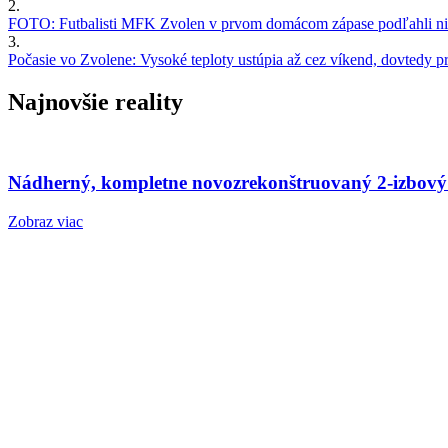
2.
FOTO: Futbalisti MFK Zvolen v prvom domácom zápase podľahli nie
3.
Počasie vo Zvolene: Vysoké teploty ustúpia až cez víkend, dovtedy pre
Najnovšie reality
Nádherný, kompletne novozrekonštruovaný 2-izbový
Zobraz viac