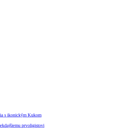
édia s ikonickým Kukom
kdajšiemu prvoligistovi