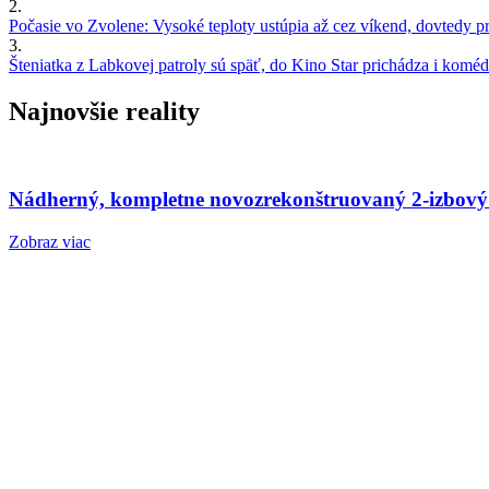
2.
Počasie vo Zvolene: Vysoké teploty ustúpia až cez víkend, dovtedy pre
3.
Šteniatka z Labkovej patroly sú späť, do Kino Star prichádza i kom
Najnovšie reality
Nádherný, kompletne novozrekonštruovaný 2-izbový
Zobraz viac