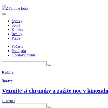
Správy
Šport
Kultúra
Reality
Práca
Počasie
Podujatia
Obedové menu
Kultúra
Správy
Vezmite si chrumky a zažite noc v kinozáh
15.8.2011