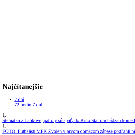
Najčítanejšie
7 dní
72 hodín
7 dní
1.
Šteniatka z Labkovej patroly sú späť, do Kino Star prichádza i kom
1.
FOTO: Futbalisti MFK Zvolen v prvom domácom zápase podľahli nie