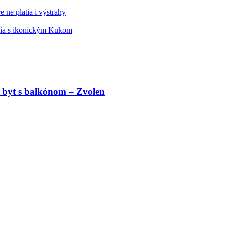
 ne platia i výstrahy
édia s ikonickým Kukom
 byt s balkónom – Zvolen