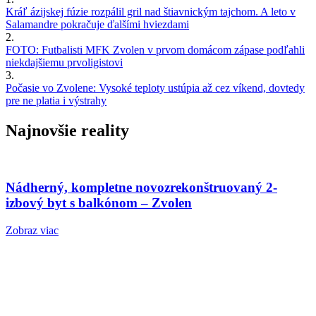
Kráľ ázijskej fúzie rozpálil gril nad štiavnickým tajchom. A leto v
Salamandre pokračuje ďalšími hviezdami
2.
FOTO: Futbalisti MFK Zvolen v prvom domácom zápase podľahli
niekdajšiemu prvoligistovi
3.
Počasie vo Zvolene: Vysoké teploty ustúpia až cez víkend, dovtedy
pre ne platia i výstrahy
Najnovšie reality
Nádherný, kompletne novozrekonštruovaný 2-
izbový byt s balkónom – Zvolen
Zobraz viac