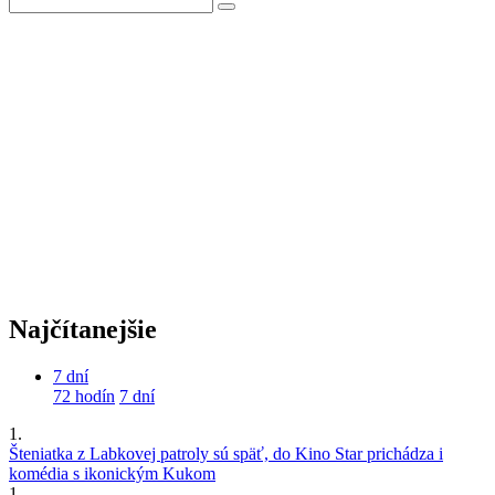
Najčítanejšie
7 dní
72 hodín
7 dní
1.
Šteniatka z Labkovej patroly sú späť, do Kino Star prichádza i
komédia s ikonickým Kukom
1.