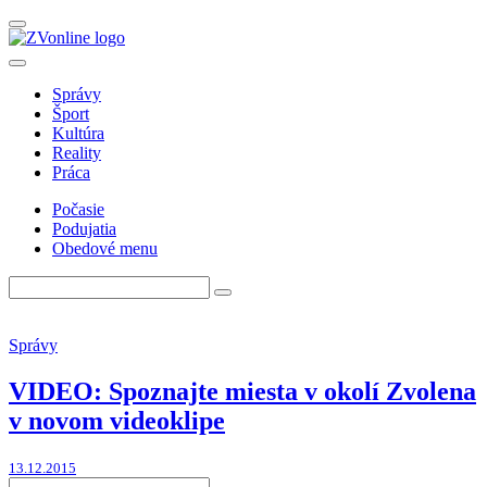
Správy
Šport
Kultúra
Reality
Práca
Počasie
Podujatia
Obedové menu
Správy
VIDEO: Spoznajte miesta v okolí Zvolena
v novom videoklipe
13.12.2015