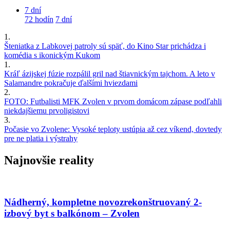
7 dní
72 hodín
7 dní
1.
Šteniatka z Labkovej patroly sú späť, do Kino Star prichádza i
komédia s ikonickým Kukom
1.
Kráľ ázijskej fúzie rozpálil gril nad štiavnickým tajchom. A leto v
Salamandre pokračuje ďalšími hviezdami
2.
FOTO: Futbalisti MFK Zvolen v prvom domácom zápase podľahli
niekdajšiemu prvoligistovi
3.
Počasie vo Zvolene: Vysoké teploty ustúpia až cez víkend, dovtedy
pre ne platia i výstrahy
Najnovšie reality
Nádherný, kompletne novozrekonštruovaný 2-
izbový byt s balkónom – Zvolen