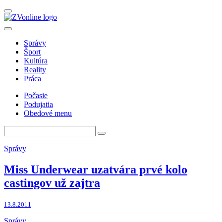
Správy
Šport
Kultúra
Reality
Práca
Počasie
Podujatia
Obedové menu
Správy
Miss Underwear uzatvára prvé kolo
castingov už zajtra
13.8.2011
Správy