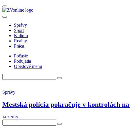
Správy
Šport
Kultúra
Reality
Práca
Počasie
Podujatia
Obedové menu
Správy
Mestská polícia pokračuje v kontrolách n
14.2.2019