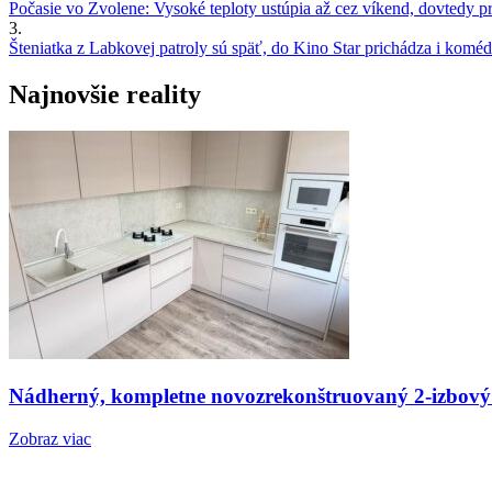
Počasie vo Zvolene: Vysoké teploty ustúpia až cez víkend, dovtedy pre
3.
Šteniatka z Labkovej patroly sú späť, do Kino Star prichádza i kom
Najnovšie reality
Nádherný, kompletne novozrekonštruovaný 2-izbový
Zobraz viac