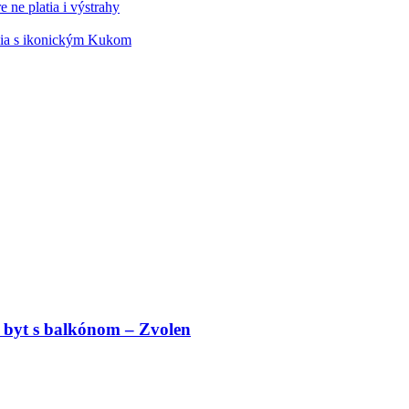
 ne platia i výstrahy
édia s ikonickým Kukom
 byt s balkónom – Zvolen