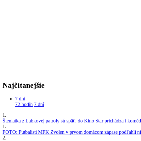
Najčítanejšie
7 dní
72 hodín
7 dní
1.
Šteniatka z Labkovej patroly sú späť, do Kino Star prichádza i kom
1.
FOTO: Futbalisti MFK Zvolen v prvom domácom zápase podľahli nie
2.