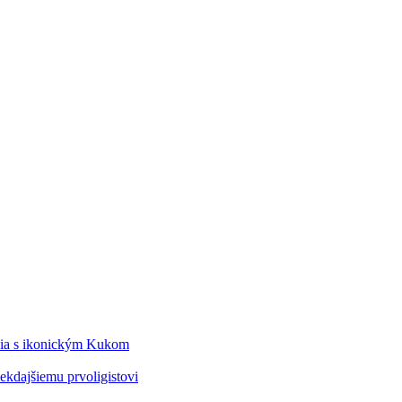
édia s ikonickým Kukom
kdajšiemu prvoligistovi