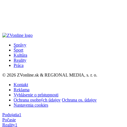
Správy
Šport
Kultúra
Reality
Práca
© 2026 ZVonline.sk & REGIONAL MEDIA, s. r. o.
Kontakt
Reklama
Vyhlásenie o prístupnosti
Ochrana osobných údajov
Ochrana os. údajov
Nastavenia cookies
Podujatia
1
Počasie
Reality
1