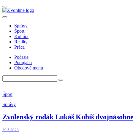
Správy
Šport
Kultúra
Reality
Práca
Počasie
Podujatia
Obedové menu
Šport
Správy
Zvolenský rodák Lukáš Kubiš dvojnásobne
29.5.2023