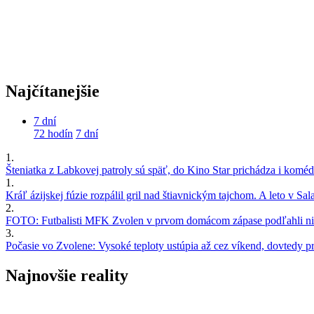
Najčítanejšie
7 dní
72 hodín
7 dní
1.
Šteniatka z Labkovej patroly sú späť, do Kino Star prichádza i kom
1.
Kráľ ázijskej fúzie rozpálil gril nad štiavnickým tajchom. A leto v S
2.
FOTO: Futbalisti MFK Zvolen v prvom domácom zápase podľahli nie
3.
Počasie vo Zvolene: Vysoké teploty ustúpia až cez víkend, dovtedy pre
Najnovšie reality