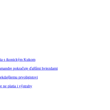
édia s ikonickým Kukom
alamandre pokračuje ďalšími hviezdami
kdajšiemu prvoligistovi
 ne platia i výstrahy