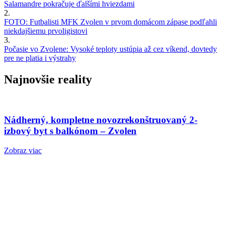
Salamandre pokračuje ďalšími hviezdami
2.
FOTO: Futbalisti MFK Zvolen v prvom domácom zápase podľahli
niekdajšiemu prvoligistovi
3.
Počasie vo Zvolene: Vysoké teploty ustúpia až cez víkend, dovtedy
pre ne platia i výstrahy
Najnovšie reality
Nádherný, kompletne novozrekonštruovaný 2-
izbový byt s balkónom – Zvolen
Zobraz viac