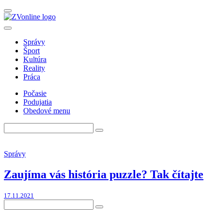
Správy
Šport
Kultúra
Reality
Práca
Počasie
Podujatia
Obedové menu
Správy
Zaujíma vás história puzzle? Tak čítajte
17.11.2021