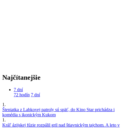
Najčítanejšie
7 dní
72 hodín
7 dní
1.
Šteniatka z Labkovej patroly sú späť, do Kino Star prichádza i
komédia s ikonickým Kukom
1.
Kráľ ázijskej fúzie rozpálil gril nad štiavnickým tajchom. A leto v