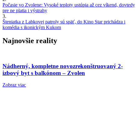
Počasie vo Zvolene: Vysoké teploty ustúpia až cez víkend, dovtedy
pre ne platia i výstrahy
3.
Šteniatka z Labkovej patroly sú späť, do Kino Star prichádza i
komédia s ikonickým Kukom
Najnovšie reality
Nádherný, kompletne novozrekonštruovaný 2-
izbový byt s balkónom – Zvolen
Zobraz viac