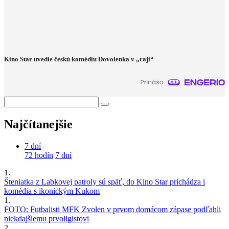
Kino Star uvedie českú komédiu Dovolenka v „raji“
Najčítanejšie
7 dní
72 hodín
7 dní
1.
Šteniatka z Labkovej patroly sú späť, do Kino Star prichádza i
komédia s ikonickým Kukom
1.
FOTO: Futbalisti MFK Zvolen v prvom domácom zápase podľahli
niekdajšiemu prvoligistovi
2.