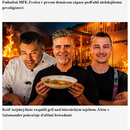
Futbalisti MFK Zvolen v prvom domácom zápase podľahli niekdajšiemu
prvoligistovi
Kráľ ázijskej fúzie rozpálil gril nad štiavnickým tajchom. A leto v
Salamandre pokračuje ďalšími hviezdami