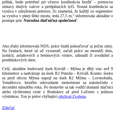
prítlak, bude potrebné pri výsuve konštrukciu brzdiť – pomocou
sústavy dutých valcov a predpínacích tyčí. Nosná konštrukcia sa
vysúva v združenom priereze, čo znamená, že každý zo segmentov
sa vysúva v plnej šírke mostu, teda 27,5 m,“ informovala aktuálne o
postupe prác
Národná diaľničná spoločnosť
.
Ako ďalej informovala NDS, práce budú pokračovať aj počas zimy.
Na častiach, ktoré sú už vysunuté, začali práce na montáži ríms,
izolácií, asfaltových a betónových vrstiev, zábradlí či zvodidiel a
protihlukových stien.
Celý, akutálne budovaný úsek Kriváň – Mýtna je dlhý viac než 9
kilometrov a nadväzuje na úsek R2 Pstruša – Kriváň. Koniec úseku
sa pred obcou Mýtna napojí na úsek R2 Mýtna – Lovinobaňa,
Tomášovce, ktorého odovzdanie motoristom sa uskutočnilo v
decembri minulého roka. Po dostavbe sa tak vodiči dostanú diaľnici
alebo rýchlostnej ceste z Bratislavy až pred Lučenec s jedinou
výnimkou. Tou je práve chýbajúci
obchvat Zvolena
.
Zdieľať