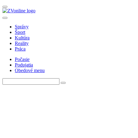
Správy
Šport
Kultúra
Reality
Práca
Počasie
Podujatia
Obedové menu