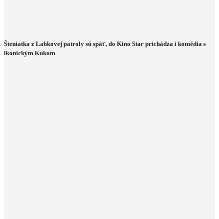
Šteniatka z Labkovej patroly sú späť, do Kino Star prichádza i komédia s
ikonickým Kukom