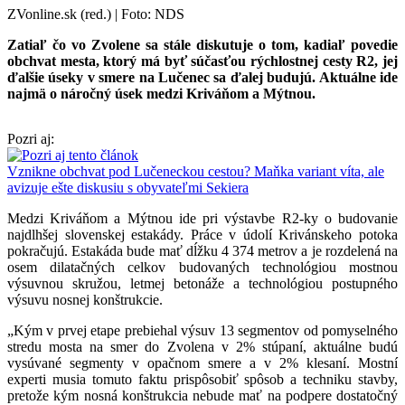
ZVonline.sk (red.) | Foto: NDS
Zatiaľ čo vo Zvolene sa stále diskutuje o tom, kadiaľ povedie
obchvat mesta, ktorý má byť súčasťou rýchlostnej cesty R2, jej
ďalšie úseky v smere na Lučenec sa ďalej budujú. Aktuálne ide
najmä o náročný úsek medzi Kriváňom a Mýtnou.
Pozri aj:
Vznikne obchvat pod Lučeneckou cestou? Maňka variant víta, ale
avizuje ešte diskusiu s obyvateľmi Sekiera
Medzi Kriváňom a Mýtnou ide pri výstavbe R2-ky o budovanie
najdlhšej slovenskej estakády. Práce v údolí Krivánskeho potoka
pokračujú. Estakáda bude mať dĺžku 4 374 metrov a je rozdelená na
osem dilatačných celkov budovaných technológiou mostnou
výsuvnou skružou, letmej betonáže a technológiou postupného
výsuvu nosnej konštrukcie.
„Kým v prvej etape prebiehal výsuv 13 segmentov od pomyselného
stredu mosta na smer do Zvolena v 2% stúpaní, aktuálne budú
vysúvané segmenty v opačnom smere a v 2% klesaní. Mostní
experti musia tomuto faktu prispôsobiť spôsob a techniku stavby,
pretože kým nosná konštrukcia nebude mať na podpere dostatočný