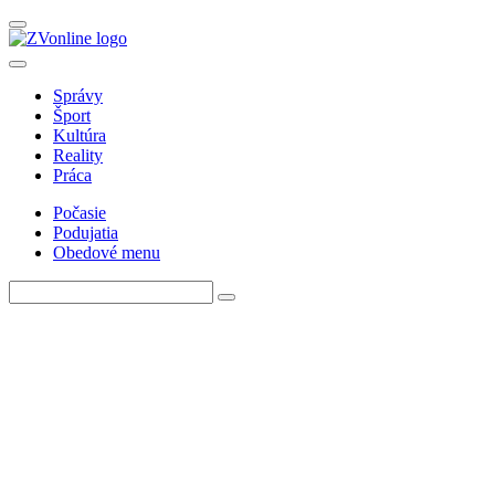
Správy
Šport
Kultúra
Reality
Práca
Počasie
Podujatia
Obedové menu