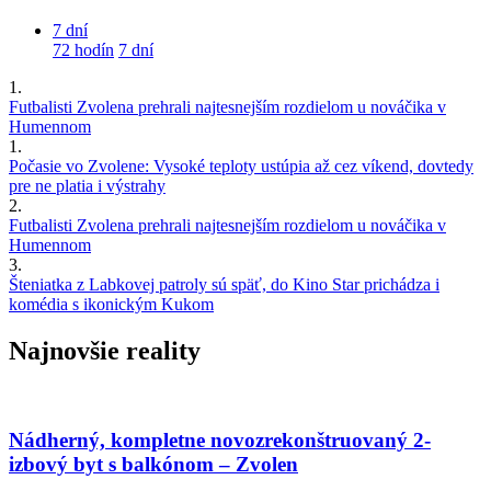
7 dní
72 hodín
7 dní
1.
Futbalisti Zvolena prehrali najtesnejším rozdielom u nováčika v
Humennom
1.
Počasie vo Zvolene: Vysoké teploty ustúpia až cez víkend, dovtedy
pre ne platia i výstrahy
2.
Futbalisti Zvolena prehrali najtesnejším rozdielom u nováčika v
Humennom
3.
Šteniatka z Labkovej patroly sú späť, do Kino Star prichádza i
komédia s ikonickým Kukom
Najnovšie reality
Nádherný, kompletne novozrekonštruovaný 2-
izbový byt s balkónom – Zvolen