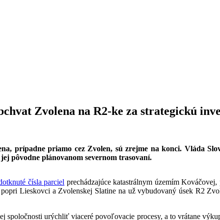
bchvat Zvolena na R2-ke za strategickú inve
lena, prípadne priamo cez Zvolen, sú zrejme na konci. Vláda Sl
ri jej pôvodne plánovanom severnom trasovaní.
otknuté čísla parciel
prechádzajúce katastrálnym územím Kováčovej, pri
, popri Lieskovci a Zvolenskej Slatine na už vybudovaný úsek R2 Zvo
nej spoločnosti urýchliť viaceré povoľovacie procesy, a to vrátane v