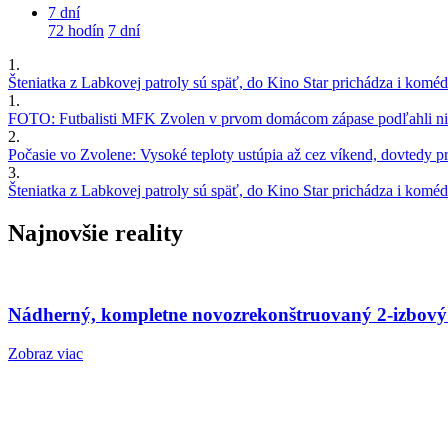
7 dní
72 hodín
7 dní
1.
Šteniatka z Labkovej patroly sú späť, do Kino Star prichádza i kom
1.
FOTO: Futbalisti MFK Zvolen v prvom domácom zápase podľahli nie
2.
Počasie vo Zvolene: Vysoké teploty ustúpia až cez víkend, dovtedy pre
3.
Šteniatka z Labkovej patroly sú späť, do Kino Star prichádza i kom
Najnovšie reality
Nádherný, kompletne novozrekonštruovaný 2-izbový
Zobraz viac