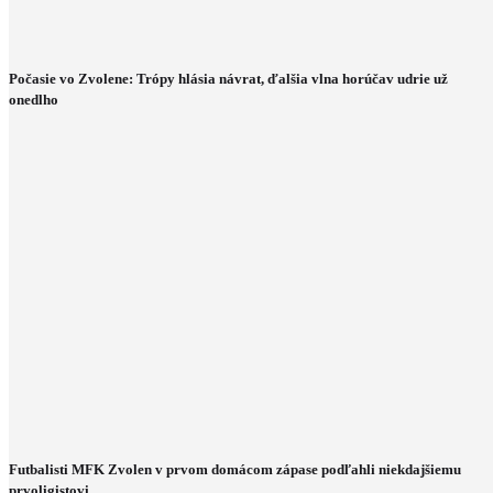
Počasie vo Zvolene: Trópy hlásia návrat, ďalšia vlna horúčav udrie už
onedlho
Futbalisti MFK Zvolen v prvom domácom zápase podľahli niekdajšiemu
prvoligistovi