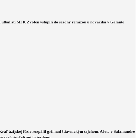
Futbalisti MFK Zvolen vstúpili do sezóny remízou u nováčika v Galante
Kráľ ázijskej fúzie rozpálil gril nad štiavnickým tajchom. A leto v Salamandre
pokračuje ďalšími hviezdami