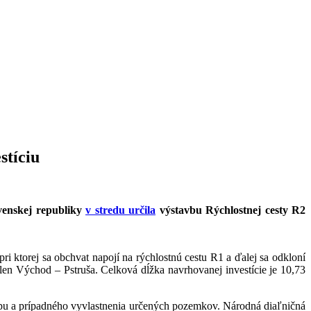
stíciu
ovenskej republiky
v stredu určila
výstavbu Rýchlostnej cesty R2
 ktorej sa obchvat napojí na rýchlostnú cestu R1 a ďalej sa odkloní
len Východ – Pstruša. Celková dĺžka navrhovanej investície je 10,73
ýkupu a prípadného vyvlastnenia určených pozemkov. Národná diaľničná