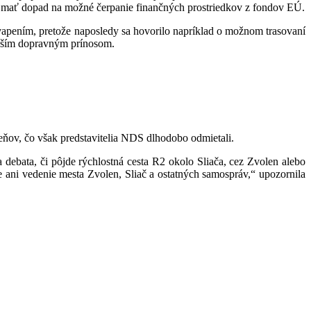
lo mať dopad na možné čerpanie finančných prostriedkov z fondov EÚ.
ekvapením, pretože naposledy sa hovorilo napríklad o možnom trasovaní
lepším dopravným prínosom.
eňov, čo však predstavitelia NDS dlhodobo odmietali.
debata, či pôjde rýchlostná cesta R2 okolo Sliača, cez Zvolen alebo
 ani vedenie mesta Zvolen, Sliač a ostatných samospráv,“ upozornila