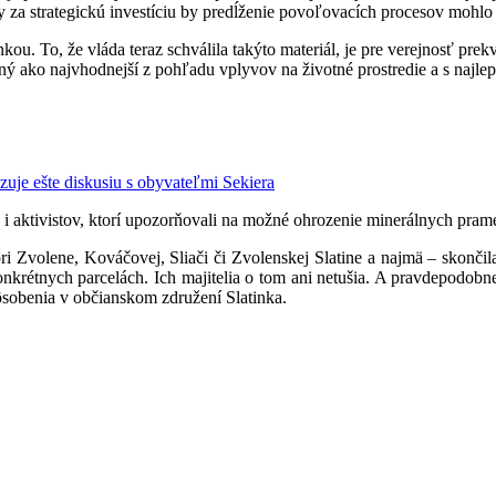
vby za strategickú investíciu by predĺženie povoľovacích procesov moh
ou. To, že vláda teraz schválila takýto materiál, je pre verejnosť pr
ený ako najvhodnejší z pohľadu vplyvov na životné prostredie a s naj
uje ešte diskusiu s obyvateľmi Sekiera
 i aktivistov, ktorí upozorňovali na možné ohrozenie minerálnych pram
 Zvolene, Kováčovej, Sliači či Zvolenskej Slatine a najmä – skončila 
nkrétnych parcelách. Ich majitelia o tom ani netušia. A pravdepodobne
ôsobenia v občianskom združení Slatinka.