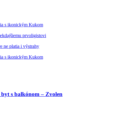
édia s ikonickým Kukom
kdajšiemu prvoligistovi
 ne platia i výstrahy
édia s ikonickým Kukom
 byt s balkónom – Zvolen