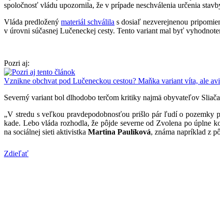
spoločnosť vládu upozornila, že v prípade neschválenia určenia sta
Vláda predložený
materiál schválila
s dosiaľ nezverejnenou pripomienk
v úrovni súčasnej Lučeneckej cesty. Tento variant mal byť vyhodnot
Pozri aj:
Vznikne obchvat pod Lučeneckou cestou? Maňka variant víta, ale aviz
Severný variant bol dlhodobo terčom kritiky najmä obyvateľov Sliača
„V stredu s veľkou pravdepodobnosťou prišlo pár ľudí o pozemky pri
kade. Lebo vláda rozhodla, že pôjde severne od Zvolena po úplne ko
na sociálnej sieti aktivistka
Martina Paulíková
, známa napríklad z p
Zdieľať