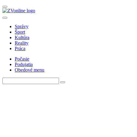
Správy
Šport
Kultúra
Reality
Práca
Počasie
Podujatia
Obedové menu