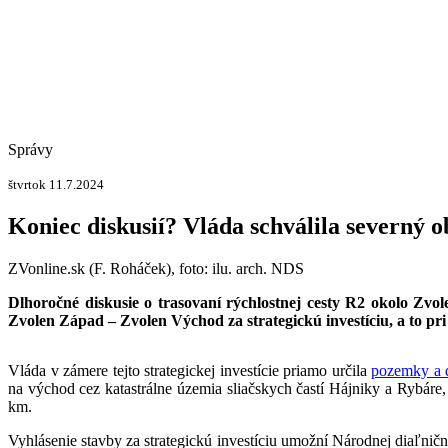
Správy
štvrtok 11.7.2024
Koniec diskusií? Vláda schválila severný o
ZVonline.sk (F. Roháček), foto: ilu. arch. NDS
Dlhoročné diskusie o trasovaní rýchlostnej cesty R2 okolo Zvo
Zvolen Západ – Zvolen Východ za strategickú investíciu, a to p
Vláda v zámere tejto strategickej investície priamo určila
pozemky a d
na východ cez katastrálne územia sliačskych častí Hájniky a Rybáre
km.
Vyhlásenie stavby za strategickú investíciu umožní Národnej diaľnič