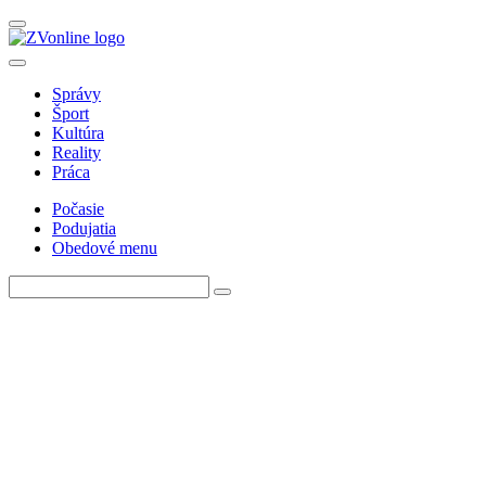
Správy
Šport
Kultúra
Reality
Práca
Počasie
Podujatia
Obedové menu