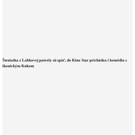
Šteniatka z Labkovej patroly sú späť, do Kino Star prichádza i komédia s
ikonickým Kukom