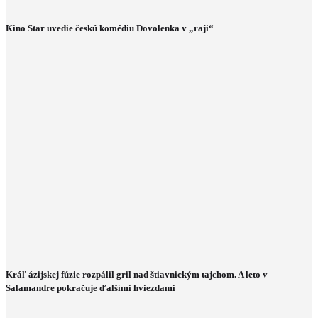
Kino Star uvedie českú komédiu Dovolenka v „raji“
Kráľ ázijskej fúzie rozpálil gril nad štiavnickým tajchom. A leto v
Salamandre pokračuje ďalšími hviezdami