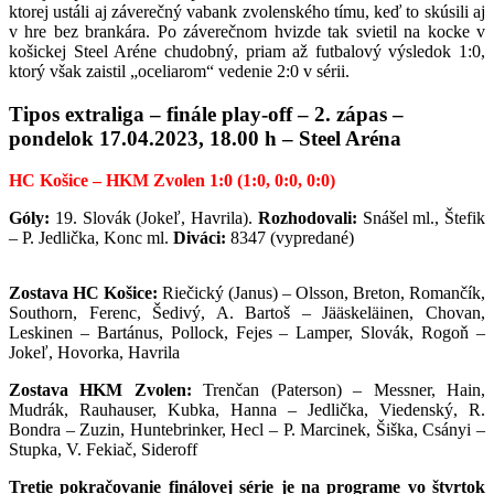
ktorej ustáli aj záverečný vabank zvolenského tímu, keď to skúsili aj
v hre bez brankára. Po záverečnom hvizde tak svietil na kocke v
košickej Steel Aréne chudobný, priam až futbalový výsledok 1:0,
ktorý však zaistil „oceliarom“ vedenie 2:0 v sérii.
Tipos extraliga – finále play-off – 2. zápas –
pondelok 17.04.2023, 18.00 h – Steel Aréna
HC Košice – HKM Zvolen 1:0 (1:0, 0:0, 0:0)
Góly:
19. Slovák (Jokeľ, Havrila)
.
Rozhodovali:
Snášel ml., Štefik
– P. Jedlička, Konc ml.
Diváci:
8347 (vypredané)
Zostava HC Košice:
Riečický (Janus) – Olsson, Breton, Romančík,
Southorn, Ferenc, Šedivý, A. Bartoš – Jääskeläinen, Chovan,
Leskinen – Bartánus, Pollock, Fejes – Lamper, Slovák, Rogoň –
Jokeľ, Hovorka, Havrila
Zostava HKM Zvolen:
Trenčan (Paterson) – Messner, Hain,
Mudrák, Rauhauser, Kubka, Hanna – Jedlička, Viedenský, R.
Bondra – Zuzin, Huntebrinker, Hecl – P. Marcinek, Šiška, Csányi –
Stupka, V. Fekiač, Sideroff
Tretie pokračovanie finálovej série je na programe vo štvrtok