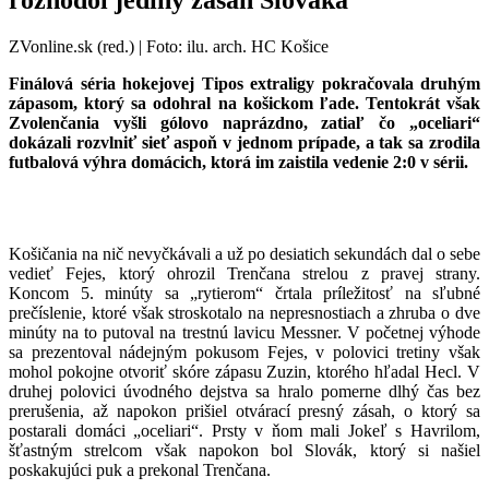
ZVonline.sk (red.) | Foto: ilu. arch. HC Košice
Finálová séria hokejovej Tipos extraligy pokračovala druhým
zápasom, ktorý sa odohral na košickom ľade. Tentokrát však
Zvolenčania vyšli gólovo naprázdno, zatiaľ čo „oceliari“
dokázali rozvlniť sieť aspoň v jednom prípade, a tak sa zrodila
futbalová výhra domácich, ktorá im zaistila vedenie 2:0 v sérii.
Košičania na nič nevyčkávali a už po desiatich sekundách dal o sebe
vedieť Fejes, ktorý ohrozil Trenčana strelou z pravej strany.
Koncom 5. minúty sa „rytierom“ črtala príležitosť na sľubné
prečíslenie, ktoré však stroskotalo na nepresnostiach a zhruba o dve
minúty na to putoval na trestnú lavicu Messner. V početnej výhode
sa prezentoval nádejným pokusom Fejes, v polovici tretiny však
mohol pokojne otvoriť skóre zápasu Zuzin, ktorého hľadal Hecl. V
druhej polovici úvodného dejstva sa hralo pomerne dlhý čas bez
prerušenia, až napokon prišiel otvárací presný zásah, o ktorý sa
postarali domáci „oceliari“. Prsty v ňom mali Jokeľ s Havrilom,
šťastným strelcom však napokon bol Slovák, ktorý si našiel
poskakujúci puk a prekonal Trenčana.