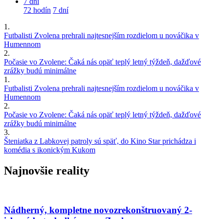
7 dní
72 hodín
7 dní
1.
Futbalisti Zvolena prehrali najtesnejším rozdielom u nováčika v
Humennom
2.
Počasie vo Zvolene: Čaká nás opäť teplý letný týždeň, dažďové
zrážky budú minimálne
1.
Futbalisti Zvolena prehrali najtesnejším rozdielom u nováčika v
Humennom
2.
Počasie vo Zvolene: Čaká nás opäť teplý letný týždeň, dažďové
zrážky budú minimálne
3.
Šteniatka z Labkovej patroly sú späť, do Kino Star prichádza i
komédia s ikonickým Kukom
Najnovšie reality
Nádherný, kompletne novozrekonštruovaný 2-