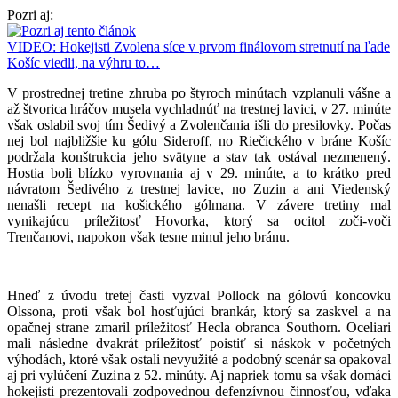
Pozri aj:
VIDEO: Hokejisti Zvolena síce v prvom finálovom stretnutí na ľade
Košíc viedli, na výhru to…
V prostrednej tretine zhruba po štyroch minútach vzplanuli vášne a
až štvorica hráčov musela vychladnúť na trestnej lavici, v 27. minúte
však oslabil svoj tím Šedivý a Zvolenčania išli do presilovky. Počas
nej bol najbližšie ku gólu Sideroff, no Riečického v bráne Košíc
podržala konštrukcia jeho svätyne a stav tak ostával nezmenený.
Hostia boli blízko vyrovnania aj v 29. minúte, a to krátko pred
návratom Šedivého z trestnej lavice, no Zuzin a ani Viedenský
nenašli recept na košického gólmana. V závere tretiny mal
vynikajúcu príležitosť Hovorka, ktorý sa ocitol zoči-voči
Trenčanovi, napokon však tesne minul jeho bránu.
Hneď z úvodu tretej časti vyzval Pollock na gólovú koncovku
Olssona, proti však bol hosťujúci brankár, ktorý sa zaskvel a na
opačnej strane zmaril príležitosť Hecla obranca Southorn. Oceliari
mali následne dvakrát príležitosť poistiť si náskok v početných
výhodách, ktoré však ostali nevyužité a podobný scenár sa opakoval
aj pri vylúčení Zuzina z 52. minúty. Aj napriek tomu sa však domáci
hokejisti prezentovali zodpovednou defenzívnou činnosťou, vďaka