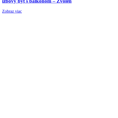
izbový byt s balkónom – Zvolen
Zobraz viac