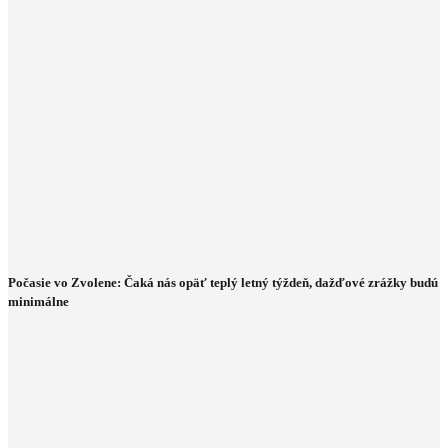
Počasie vo Zvolene: Čaká nás opäť teplý letný týždeň, dažďové zrážky budú
minimálne