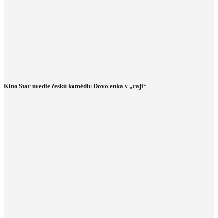
Kino Star uvedie českú komédiu Dovolenka v „raji“