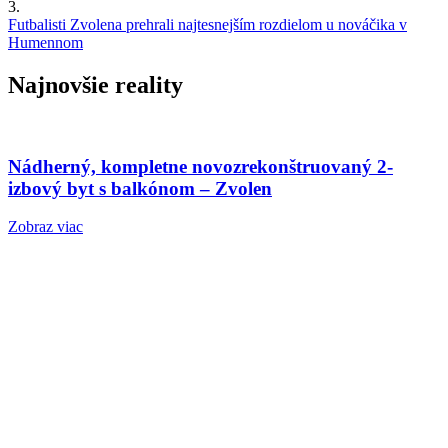
3.
Futbalisti Zvolena prehrali najtesnejším rozdielom u nováčika v
Humennom
Najnovšie reality
Nádherný, kompletne novozrekonštruovaný 2-
izbový byt s balkónom – Zvolen
Zobraz viac