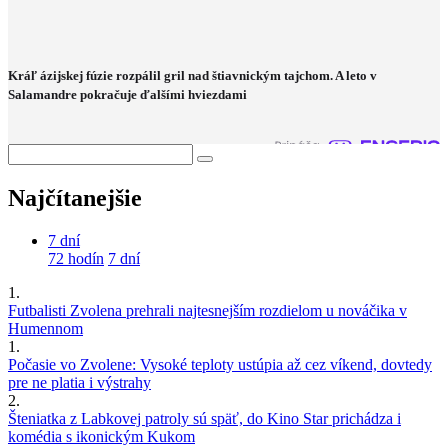
Kráľ ázijskej fúzie rozpálil gril nad štiavnickým tajchom. A leto v
Salamandre pokračuje ďalšími hviezdami
Najčítanejšie
7 dní
72 hodín
7 dní
1.
Futbalisti Zvolena prehrali najtesnejším rozdielom u nováčika v
Humennom
1.
Počasie vo Zvolene: Vysoké teploty ustúpia až cez víkend, dovtedy
pre ne platia i výstrahy
2.
Šteniatka z Labkovej patroly sú späť, do Kino Star prichádza i
komédia s ikonickým Kukom