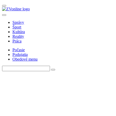
Správy
Šport
Kultúra
Reality
Práca
Počasie
Podujatia
Obedové menu