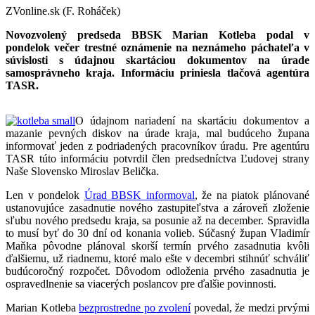
ZVonline.sk (F. Roháček)
Novozvolený predseda BBSK Marian Kotleba podal v
pondelok večer trestné oznámenie na neznámeho páchateľa v
súvislosti s údajnou skartáciou dokumentov na úrade
samosprávneho kraja. Informáciu priniesla tlačová agentúra
TASR.
O údajnom nariadení na skartáciu dokumentov a
mazanie pevných diskov na úrade kraja, mal budúceho župana
informovať jeden z podriadených pracovníkov úradu. Pre agentúru
TASR túto informáciu potvrdil člen predsedníctva Ľudovej strany
Naše Slovensko Miroslav Belička.
Len v pondelok
Úrad BBSK informoval
, že na piatok plánované
ustanovujúce zasadnutie nového zastupiteľstva a zároveň zloženie
sľubu nového predsedu kraja, sa posunie až na december. Spravidla
to musí byť do 30 dní od konania volieb. Súčasný župan Vladimír
Maňka pôvodne plánoval skorší termín prvého zasadnutia kvôli
ďalšiemu, už riadnemu, ktoré malo ešte v decembri stihnúť schváliť
budúcoročný rozpočet. Dôvodom odloženia prvého zasadnutia je
ospravedlnenie sa viacerých poslancov pre ďalšie povinnosti.
Marian Kotleba
bezprostredne po zvolení
povedal, že medzi prvými