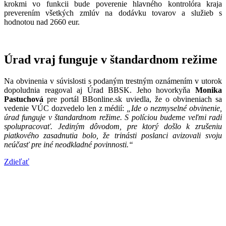
krokmi vo funkcii bude poverenie hlavného kontrolóra kraja
preverením všetkých zmlúv na dodávku tovarov a služieb s
hodnotou nad 2660 eur.
Úrad vraj funguje v štandardnom režime
Na obvinenia v súvislosti s podaným trestným oznámením v utorok
dopoludnia reagoval aj Úrad BBSK. Jeho hovorkyňa
Monika
Pastuchová
pre portál BBonline.sk uviedla, že o obvineniach sa
vedenie VÚC dozvedelo len z médií:
„Ide o nezmyselné obvinenie,
úrad funguje v štandardnom režime. S políciou budeme veľmi radi
spolupracovať. Jediným dôvodom, pre ktorý došlo k zrušeniu
piatkového zasadnutia bolo, že trinásti poslanci avizovali svoju
neúčasť pre iné neodkladné povinnosti.“
Zdieľať