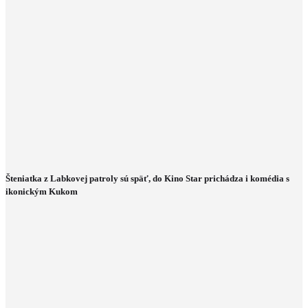
Šteniatka z Labkovej patroly sú späť, do Kino Star prichádza i komédia s
ikonickým Kukom