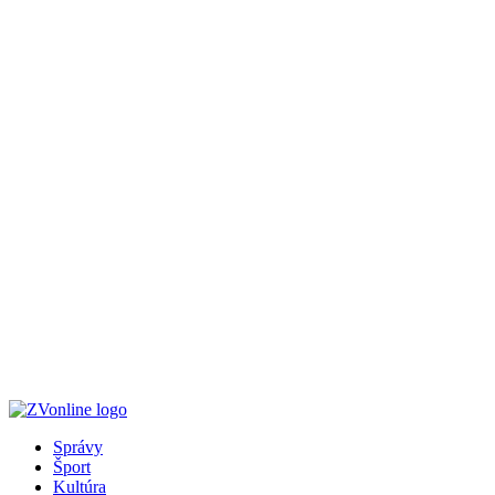
Správy
Šport
Kultúra