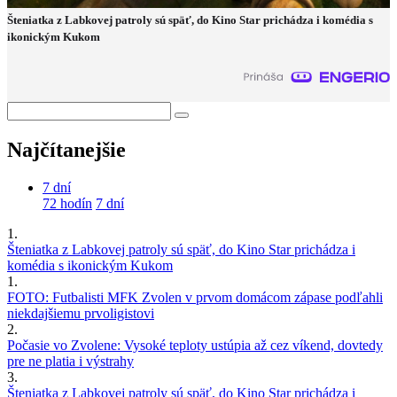
Šteniatka z Labkovej patroly sú späť, do Kino Star prichádza i komédia s
ikonickým Kukom
Najčítanejšie
7 dní
72 hodín
7 dní
1.
Šteniatka z Labkovej patroly sú späť, do Kino Star prichádza i
komédia s ikonickým Kukom
1.
FOTO: Futbalisti MFK Zvolen v prvom domácom zápase podľahli
niekdajšiemu prvoligistovi
2.
Počasie vo Zvolene: Vysoké teploty ustúpia až cez víkend, dovtedy
pre ne platia i výstrahy
3.
Šteniatka z Labkovej patroly sú späť, do Kino Star prichádza i