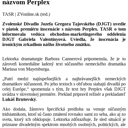
názvom Perplex
TASR | ZVonline.sk (red.)
Zvolenské Divadlo Jozefa Gregora Tajovského (DJGT) uvedie
v piatok premiéru inscenácie s názvom Perplex. TASR o tom
informovala vedúca obchodno-marketingového oddelenia
DJGT Gabriela Valentínyová. Uviedla, že inscenácia je
ironickým zrkadlom nášho životného zmätku.
Lektorka dramaturgie Barbora Cannerová pripomenula, že je to
zároveň komediálne ladený text súčasného nemeckého dramatika
Mariusa von Mayenburga.
„Patrí medzi najúspešnejších a najhrávanejších nemeckých
dramatikov súčasnosti. Po jeho textoch s obľubou siahajú divadlá po
celej Európe,“ spomenula s tým, že text hry Perplex však DJGT
uvádza v slovenskej premiére. Preklad pripravil režisér a prekladateľ
Lukáš Brutovský
.
Ako dodala, žánrovo špecifická predloha sa venuje súčasným
tridsiatnikom, ktorí sú často zmätení rovnako sami zo seba, ako aj zo
sveta, ktorý ich obklopuje. Lektorka zdôrazňuje, že sled situácií je
priznane divadelným spektrom mnohých osobných, politických, ale