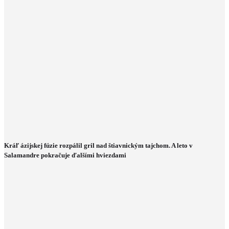
Kráľ ázijskej fúzie rozpálil gril nad štiavnickým tajchom. A leto v
Salamandre pokračuje ďalšími hviezdami