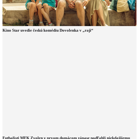
Kino Star uvedie českú komédiu Dovolenka v „raji“
Futbalisti MFK Zvolen v prvom domácom zápase podľahli niekdajšiemu