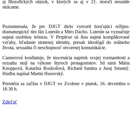
aj filozofických otázok, v ktorých sa aj v 21. storočí neustále
strácame.
Poznamenala, že pre DJGT dielo vytvoril hosťujúci režijno-
dramaturgický tím Ján Luterán a Miro Dacho. Luterán sa vyznačuje
najmä osobitou iróniou. V Perplexe sú ňou najmä komplikované
vzťahy, hľadanie stratenej identity, presah ideológií do reálneho
života, sexualita či neschopnosť otvorenej komunikácie.
Cannerová konštatuje, že inscenácia napriek svojej rozmanitosti a
rozsahu stojí na výkone štyroch protagonistov. Sú nimi Mária
Knoppová, Katarína Rozkošová, Richard Sanitra a Juraj Smutný.
Hudbu napísal Martin Husovský.
Premiéra sa začína v DJGT vo Zvolene v piatok, 16. decembra o
18.30 h.
Zdieľať