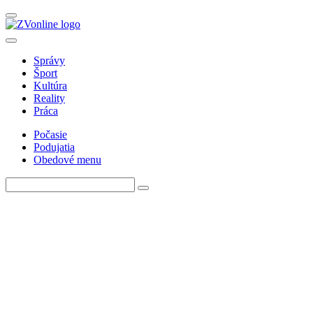
Správy
Šport
Kultúra
Reality
Práca
Počasie
Podujatia
Obedové menu