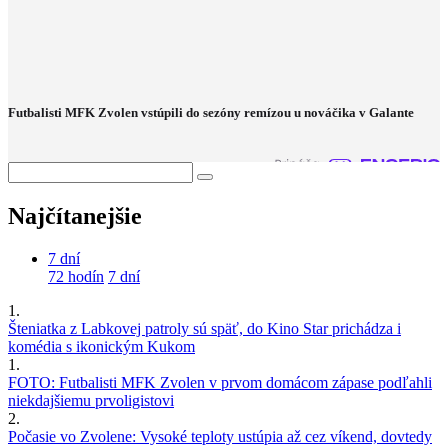
Futbalisti MFK Zvolen vstúpili do sezóny remízou u nováčika v Galante
Najčítanejšie
7 dní
72 hodín
7 dní
1.
Šteniatka z Labkovej patroly sú späť, do Kino Star prichádza i
komédia s ikonickým Kukom
1.
FOTO: Futbalisti MFK Zvolen v prvom domácom zápase podľahli
niekdajšiemu prvoligistovi
2.
Počasie vo Zvolene: Vysoké teploty ustúpia až cez víkend, dovtedy