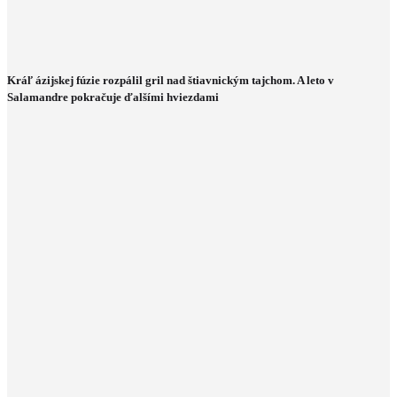
Kráľ ázijskej fúzie rozpálil gril nad štiavnickým tajchom. A leto v
Salamandre pokračuje ďalšími hviezdami