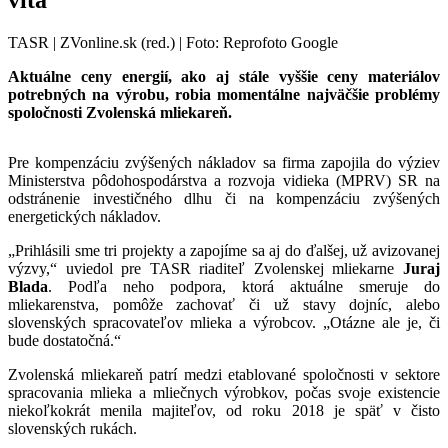
TASR | ZVonline.sk (red.) | Foto: Reprofoto Google
Aktuálne ceny energií, ako aj stále vyššie ceny materiálov
potrebných na výrobu, robia momentálne najväčšie problémy
spoločnosti Zvolenská mliekareň.
Pre kompenzáciu zvýšených nákladov sa firma zapojila do výziev
Ministerstva pôdohospodárstva a rozvoja vidieka (MPRV) SR na
odstránenie investičného dlhu či na kompenzáciu zvýšených
energetických nákladov.
„Prihlásili sme tri projekty a zapojíme sa aj do ďalšej, už avizovanej
výzvy,“ uviedol pre TASR riaditeľ Zvolenskej mliekarne
Juraj
Blada
. Podľa neho podpora, ktorá aktuálne smeruje do
mliekarenstva, pomôže zachovať či už stavy dojníc, alebo
slovenských spracovateľov mlieka a výrobcov. „Otázne ale je, či
bude dostatočná.“
Zvolenská mliekareň patrí medzi etablované spoločnosti v sektore
spracovania mlieka a mliečnych výrobkov, počas svoje existencie
niekoľkokrát menila majiteľov, od roku 2018 je späť v čisto
slovenských rukách.