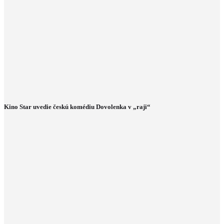
Kino Star uvedie českú komédiu Dovolenka v „raji“