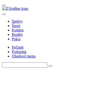
Správy
Šport
Kultúra
Reality
Práca
Počasie
Podujatia
Obedové menu