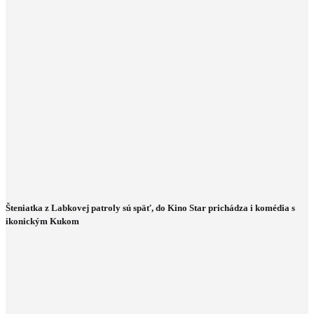
Šteniatka z Labkovej patroly sú späť, do Kino Star prichádza i komédia s
ikonickým Kukom