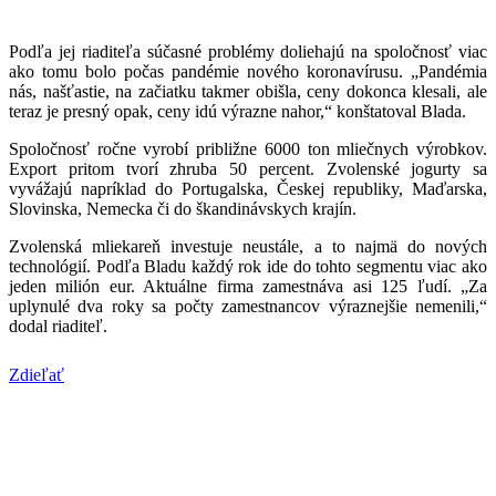
Podľa jej riaditeľa súčasné problémy doliehajú na spoločnosť viac
ako tomu bolo počas pandémie nového koronavírusu. „Pandémia
nás, našťastie, na začiatku takmer obišla, ceny dokonca klesali, ale
teraz je presný opak, ceny idú výrazne nahor,“ konštatoval Blada.
Spoločnosť ročne vyrobí približne 6000 ton mliečnych výrobkov.
Export pritom tvorí zhruba 50 percent. Zvolenské jogurty sa
vyvážajú napríklad do Portugalska, Českej republiky, Maďarska,
Slovinska, Nemecka či do škandinávskych krajín.
Zvolenská mliekareň investuje neustále, a to najmä do nových
technológií. Podľa Bladu každý rok ide do tohto segmentu viac ako
jeden milión eur. Aktuálne firma zamestnáva asi 125 ľudí. „Za
uplynulé dva roky sa počty zamestnancov výraznejšie nemenili,“
dodal riaditeľ.
Zdieľať