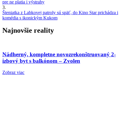
pre ne platia i výstrahy
3.
Šteniatka z Labkovej patroly sú späť, do Kino Star prichádza i
komédia s ikonickým Kukom
Najnovšie reality
Nádherný, kompletne novozrekonštruovaný 2-
izbový byt s balkónom – Zvolen
Zobraz viac