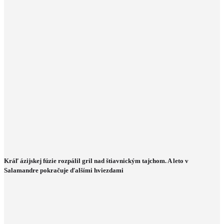
Kráľ ázijskej fúzie rozpálil gril nad štiavnickým tajchom. A leto v
Salamandre pokračuje ďalšími hviezdami