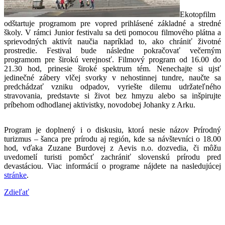
Ekotopfilm
odštartuje programom pre vopred prihlásené základné a stredné
školy. V rámci Junior festivalu sa deti pomocou filmového plátna a
sprievodných aktivít naučia napríklad to, ako chrániť životné
prostredie. Festival bude následne pokračovať večerným
programom pre širokú verejnosť. Filmový program od 16.00 do
21.30 hod, prinesie široké spektrum tém. Nenechajte si ujsť
jedinečné zábery vlčej svorky v nehostinnej tundre, naučte sa
predchádzať vzniku odpadov, vyriešte dilemu udržateľného
stravovania, predstavte si život bez hmyzu alebo sa inšpirujte
príbehom odhodlanej aktivistky, novodobej Johanky z Arku.
Program je doplnený i o diskusiu, ktorá nesie názov Prírodný
turizmus – šanca pre prírodu aj región, kde sa návštevníci o 18.00
hod, vďaka Zuzane Burdovej z Aevis n.o. dozvedia, či môžu
uvedomelí turisti pomôcť zachrániť slovenskú prírodu pred
devastáciou. Viac informácií o programe nájdete na nasledujúcej
stránke
.
Zdieľať