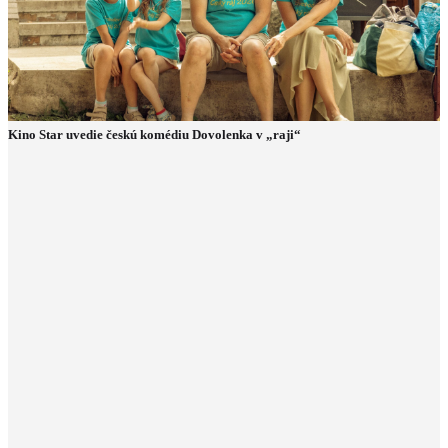
Kino Star uvedie českú komédiu Dovolenka v „raji“