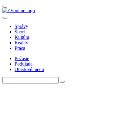
Správy
Šport
Kultúra
Reality
Práca
Počasie
Podujatia
Obedové menu