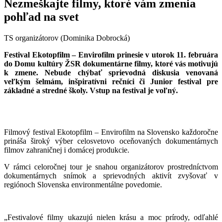
Nezmeškajte filmy, ktoré vám zmenia
pohľad na svet
TS organizátorov (Dominika Dobrocká)
Festival Ekotopfilm – Envirofilm prinesie v utorok 11. februára
do Domu kultúry ŽSR dokumentárne filmy, ktoré vás motivujú
k zmene. Nebude chýbať sprievodná diskusia venovaná
veľkým šelmám, inšpiratívni rečníci či Junior festival pre
základné a stredné školy. Vstup na festival je voľný.
Filmový festival Ekotopfilm – Envirofilm na Slovensko každoročne
prináša široký výber celosvetovo oceňovaných dokumentárnych
filmov zahraničnej i domácej produkcie.
V rámci celoročnej tour je snahou organizátorov prostredníctvom
dokumentárnych snímok a sprievodných aktivít zvyšovať v
regiónoch Slovenska environmentálne povedomie.
„Festivalové filmy ukazujú nielen krásu a moc prírody, odľahlé