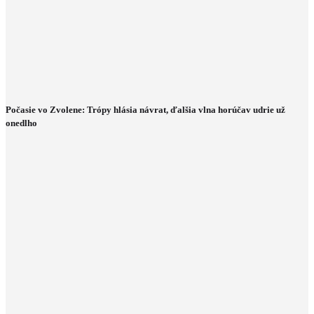
Počasie vo Zvolene: Trópy hlásia návrat, ďalšia vlna horúčav udrie už
onedlho