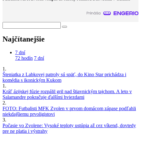
Najčítanejšie
7 dní
72 hodín
7 dní
1.
Šteniatka z Labkovej patroly sú späť, do Kino Star prichádza i
komédia s ikonickým Kukom
1.
Kráľ ázijskej fúzie rozpálil gril nad štiavnickým tajchom. A leto v
Salamandre pokračuje ďalšími hviezdami
2.
FOTO: Futbalisti MFK Zvolen v prvom domácom zápase podľahli
niekdajšiemu prvoligistovi
3.
Počasie vo Zvolene: Vysoké teploty ustúpia až cez víkend, dovtedy
pre ne platia i výstrahy