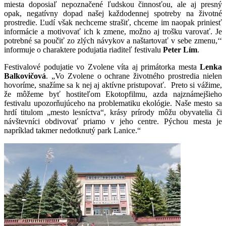
miesta doposiaľ nepoznačené ľudskou činnosťou, ale aj presný
opak, negatívny dopad našej každodennej spotreby na životné
prostredie. Ľudí však nechceme strašiť, chceme im naopak priniesť
informácie a motivovať ich k zmene, možno aj trošku varovať. Je
potrebné sa poučiť zo zlých návykov a naštartovať v sebe zmenu,‘‘
informuje o charaktere podujatia riaditeľ festivalu
Peter Lím
.
Festivalové podujatie vo Zvolene víta aj primátorka mesta
Lenka
Balkovičová
. „Vo Zvolene o ochrane životného prostredia nielen
hovoríme, snažíme sa k nej aj aktívne pristupovať. Preto si vážime,
že môžeme byť hostiteľom Ekotopfilmu, azda najznámejšieho
festivalu upozorňujúceho na problematiku ekológie. Naše mesto sa
hrdí titulom „mesto lesníctva“, krásy prírody môžu obyvatelia či
návštevníci obdivovať priamo v jeho centre. Pýchou mesta je
napríklad takmer nedotknutý park Lanice.“