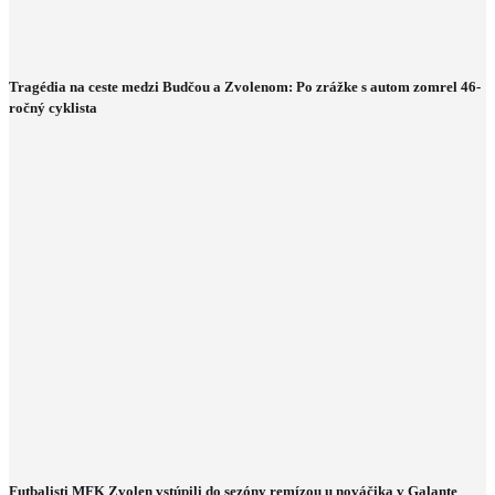
Tragédia na ceste medzi Budčou a Zvolenom: Po zrážke s autom zomrel 46-
ročný cyklista
Futbalisti MFK Zvolen vstúpili do sezóny remízou u nováčika v Galante