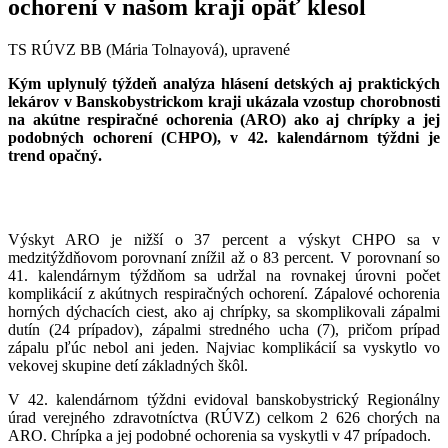
ochorení v našom kraji opäť klesol
TS RÚVZ BB (Mária Tolnayová), upravené
Kým uplynulý týždeň analýza hlásení detských aj praktických
lekárov v Banskobystrickom kraji ukázala vzostup chorobnosti
na akútne respiračné ochorenia (ARO) ako aj chrípky a jej
podobných ochorení (CHPO), v 42. kalendárnom týždni je
trend opačný.
Výskyt ARO je nižší o 37 percent a výskyt CHPO sa v
medzitýždňovom porovnaní znížil až o 83 percent. V porovnaní so
41. kalendárnym týždňom sa udržal na rovnakej úrovni počet
komplikácií z akútnych respiračných ochorení. Zápalové ochorenia
horných dýchacích ciest, ako aj chrípky, sa skomplikovali zápalmi
dutín (24 prípadov), zápalmi stredného ucha (7), pričom prípad
zápalu pľúc nebol ani jeden. Najviac komplikácií sa vyskytlo vo
vekovej skupine detí základných škôl.
V 42. kalendárnom týždni evidoval banskobystrický Regionálny
úrad verejného zdravotníctva (RÚVZ) celkom 2 626 chorých na
ARO. Chrípka a jej podobné ochorenia sa vyskytli v 47 prípadoch.