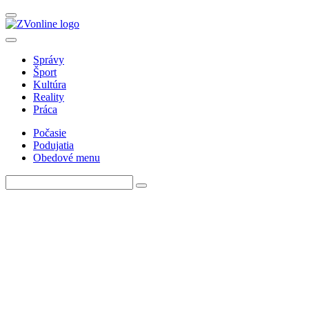
Správy
Šport
Kultúra
Reality
Práca
Počasie
Podujatia
Obedové menu