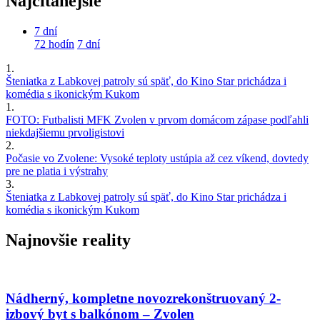
Najčítanejšie
7 dní
72 hodín
7 dní
1.
Šteniatka z Labkovej patroly sú späť, do Kino Star prichádza i
komédia s ikonickým Kukom
1.
FOTO: Futbalisti MFK Zvolen v prvom domácom zápase podľahli
niekdajšiemu prvoligistovi
2.
Počasie vo Zvolene: Vysoké teploty ustúpia až cez víkend, dovtedy
pre ne platia i výstrahy
3.
Šteniatka z Labkovej patroly sú späť, do Kino Star prichádza i
komédia s ikonickým Kukom
Najnovšie reality
Nádherný, kompletne novozrekonštruovaný 2-
izbový byt s balkónom – Zvolen