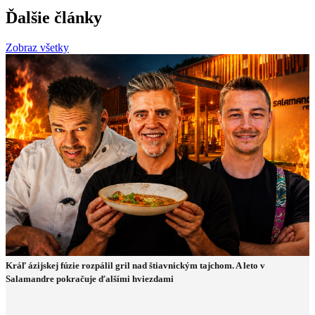
Ďalšie články
Zobraz všetky
Kráľ ázijskej fúzie rozpálil gril nad štiavnickým tajchom. A leto v
Salamandre pokračuje ďalšími hviezdami