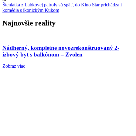
Šteniatka z Labkovej patroly sú späť, do Kino Star prichádza i
komédia s ikonickým Kukom
Najnovšie reality
Nádherný, kompletne novozrekonštruovaný 2-
izbový byt s balkónom – Zvolen
Zobraz viac