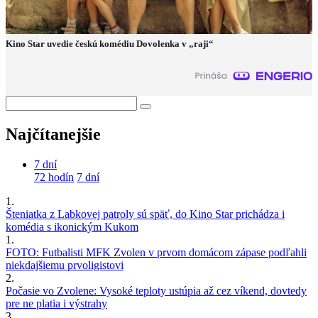
Kino Star uvedie českú komédiu Dovolenka v „raji“
Najčítanejšie
7 dní
72 hodín
7 dní
1.
Šteniatka z Labkovej patroly sú späť, do Kino Star prichádza i
komédia s ikonickým Kukom
1.
FOTO: Futbalisti MFK Zvolen v prvom domácom zápase podľahli
niekdajšiemu prvoligistovi
2.
Počasie vo Zvolene: Vysoké teploty ustúpia až cez víkend, dovtedy
pre ne platia i výstrahy
3.