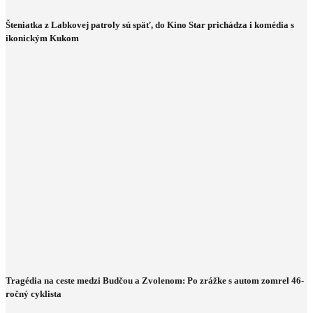
Šteniatka z Labkovej patroly sú späť, do Kino Star prichádza i komédia s
ikonickým Kukom
Tragédia na ceste medzi Budčou a Zvolenom: Po zrážke s autom zomrel 46-
ročný cyklista