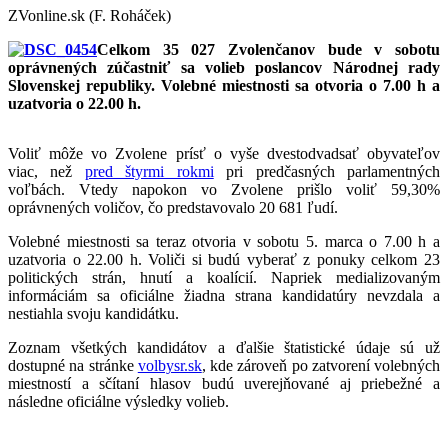
ZVonline.sk (F. Roháček)
Celkom 35 027 Zvolenčanov bude v sobotu
oprávnených zúčastniť sa volieb poslancov Národnej rady
Slovenskej republiky. Volebné miestnosti sa otvoria o 7.00 h a
uzatvoria o 22.00 h.
Voliť môže vo Zvolene prísť o vyše dvestodvadsať obyvateľov
viac, než
pred štyrmi rokmi
pri predčasných parlamentných
voľbách. Vtedy napokon vo Zvolene prišlo voliť 59,30%
oprávnených voličov, čo predstavovalo 20 681 ľudí.
Volebné miestnosti sa teraz otvoria v sobotu 5. marca o 7.00 h a
uzatvoria o 22.00 h. Voliči si budú vyberať z ponuky celkom 23
politických strán, hnutí a koalícií. Napriek medializovaným
informáciám sa oficiálne žiadna strana kandidatúry nevzdala a
nestiahla svoju kandidátku.
Zoznam všetkých kandidátov a ďalšie štatistické údaje sú už
dostupné na stránke
volbysr.sk
, kde zároveň po zatvorení volebných
miestností a sčítaní hlasov budú uverejňované aj priebežné a
následne oficiálne výsledky volieb.