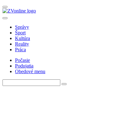
Správy
Šport
Kultúra
Reality
Práca
Počasie
Podujatia
Obedové menu