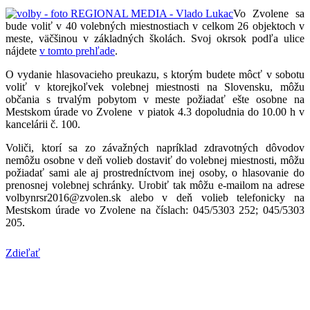
Vo Zvolene sa
bude voliť v 40 volebných miestnostiach v celkom 26 objektoch v
meste, väčšinou v základných školách. Svoj okrsok podľa ulice
nájdete
v tomto prehľade
.
O vydanie hlasovacieho preukazu, s ktorým budete môcť v sobotu
voliť v ktorejkoľvek volebnej miestnosti na Slovensku, môžu
občania s trvalým pobytom v meste požiadať ešte osobne na
Mestskom úrade vo Zvolene v piatok 4.3 dopoludnia do 10.00 h v
kancelárii č. 100.
Voliči, ktorí sa zo závažných napríklad zdravotných dôvodov
nemôžu osobne v deň volieb dostaviť do volebnej miestnosti, môžu
požiadať sami ale aj prostredníctvom inej osoby, o hlasovanie do
prenosnej volebnej schránky. Urobiť tak môžu e-mailom na adrese
volbynrsr2016@zvolen.sk alebo v deň volieb telefonicky na
Mestskom úrade vo Zvolene na číslach: 045/5303 252; 045/5303
205.
Zdieľať