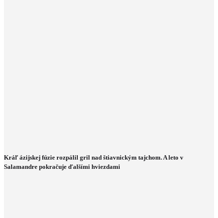
Kráľ ázijskej fúzie rozpálil gril nad štiavnickým tajchom. A leto v
Salamandre pokračuje ďalšími hviezdami