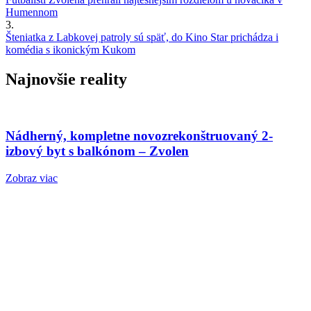
Humennom
3.
Šteniatka z Labkovej patroly sú späť, do Kino Star prichádza i
komédia s ikonickým Kukom
Najnovšie reality
Nádherný, kompletne novozrekonštruovaný 2-
izbový byt s balkónom – Zvolen
Zobraz viac