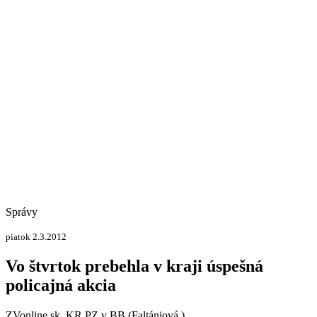
Správy
piatok 2.3.2012
Vo štvrtok prebehla v kraji úspešná
policajná akcia
ZVonline.sk, KR PZ v BB (Faltániová )