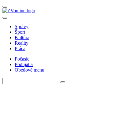
Správy
Šport
Kultúra
Reality
Práca
Počasie
Podujatia
Obedové menu