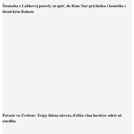
Šteniatka z Labkovej patroly sú späť, do Kino Star prichádza i komédia s
ikonickým Kukom
Počasie vo Zvolene: Trópy hlásia návrat, ďalšia vlna horúčav udrie už
onedlho