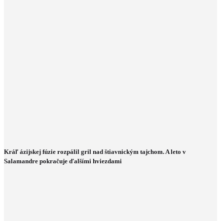
Kráľ ázijskej fúzie rozpálil gril nad štiavnickým tajchom. A leto v
Salamandre pokračuje ďalšími hviezdami