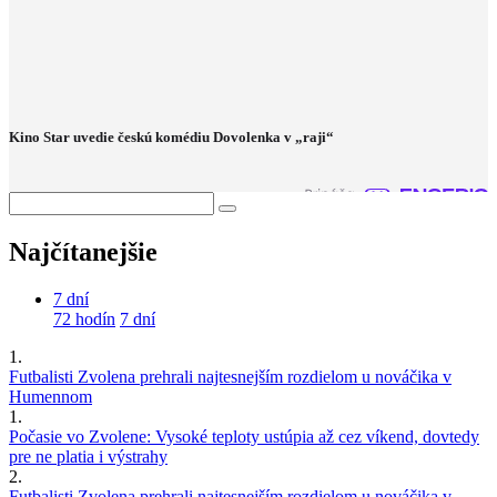
Kino Star uvedie českú komédiu Dovolenka v „raji“
Najčítanejšie
7 dní
72 hodín
7 dní
1.
Futbalisti Zvolena prehrali najtesnejším rozdielom u nováčika v
Humennom
1.
Počasie vo Zvolene: Vysoké teploty ustúpia až cez víkend, dovtedy
pre ne platia i výstrahy
2.
Futbalisti Zvolena prehrali najtesnejším rozdielom u nováčika v