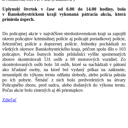
Uplynulý štvrtok v čase od 6.00 do 14.00 hodiny, bola
v Banskobystrickom kraji vykonaná pátracia akcia, ktorá
priniesla úspech.
Do policajnej akcie v najväčšom stredoslovenskom kraji sa zapojili
okrem policajtov kriminálnej polície aj policajti poriadkovej polície,
železničnej polície a dopravnej polície. Jednotky pochádzali zo
všetkých okresov Banskobystrického kraja, pričom spolu išlo o 103
policajtov. Počas ôsmych hodín príslušníci vyššie spomenutých
zborov skontrolovali 531 osôb a 69 motorových vozidiel. Zo
skontrolovaných osôb bolo 34 osôb, ktoré sa nachádzali v pátraní
ako hľadané osoby, na ktoré bol vydaný príkaz na zatknutie,
nenastúpili do výkonu trestu odňatia slobody, alebo polícia pátrala
po ich pobyte. Štrnásť z nich bolo predvedených na útvary
Policajného zboru, pred sudcu, alebo dodaných do výkonu trestu.
Počas akcie bolo zistených aj 46 priestupkov.
Zdieľať