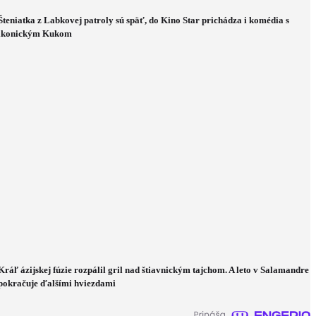
Šteniatka z Labkovej patroly sú späť, do Kino Star prichádza i komédia s
ikonickým Kukom
Kráľ ázijskej fúzie rozpálil gril nad štiavnickým tajchom. A leto v Salamandre
pokračuje ďalšími hviezdami