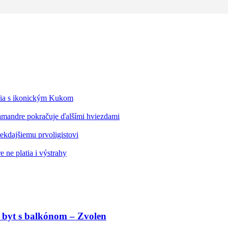
édia s ikonickým Kukom
alamandre pokračuje ďalšími hviezdami
kdajšiemu prvoligistovi
 ne platia i výstrahy
 byt s balkónom – Zvolen