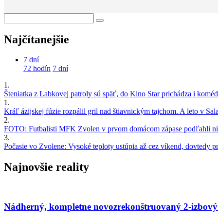
Najčítanejšie
7 dní
72 hodín
7 dní
1.
Šteniatka z Labkovej patroly sú späť, do Kino Star prichádza i kom
1.
Kráľ ázijskej fúzie rozpálil gril nad štiavnickým tajchom. A leto v S
2.
FOTO: Futbalisti MFK Zvolen v prvom domácom zápase podľahli nie
3.
Počasie vo Zvolene: Vysoké teploty ustúpia až cez víkend, dovtedy pre
Najnovšie reality
Nádherný, kompletne novozrekonštruovaný 2-izbový