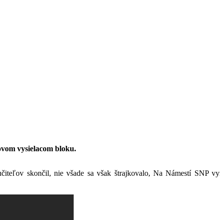
ovom vysielacom bloku.
čiteľov skončil, nie všade sa však štrajkovalo, Na Námestí SNP v