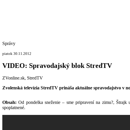
Správy
piatok 30.11.2012
VIDEO: Spravodajský blok StredTV
ZVonline.sk, StredTV
Zvolenská televízia StredTV prináša aktuálne spravodajstvo v n
Obsah:
Od pondelka sneženie – sme pripravení na zimu?, Štrajk u
spoplatnené.