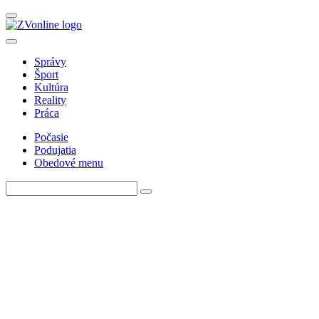
Správy
Šport
Kultúra
Reality
Práca
Počasie
Podujatia
Obedové menu