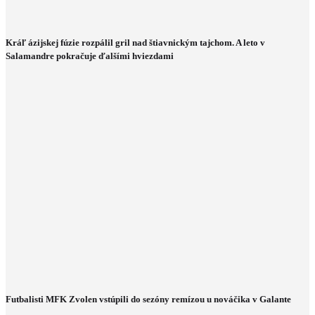
Kráľ ázijskej fúzie rozpálil gril nad štiavnickým tajchom. A leto v
Salamandre pokračuje ďalšími hviezdami
Futbalisti MFK Zvolen vstúpili do sezóny remízou u nováčika v Galante