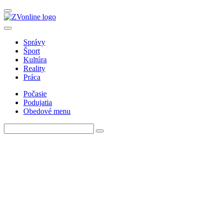
Správy
Šport
Kultúra
Reality
Práca
Počasie
Podujatia
Obedové menu