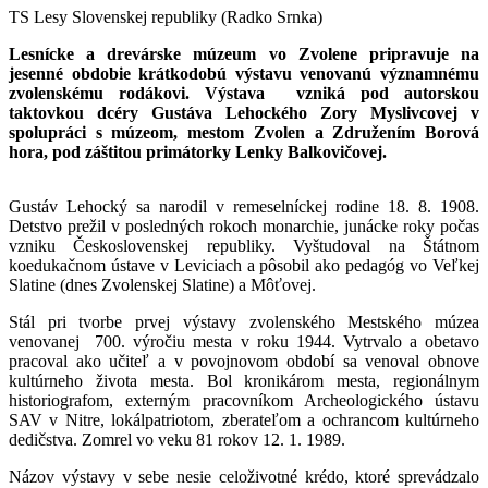
TS Lesy Slovenskej republiky (Radko Srnka)
Lesnícke a drevárske múzeum vo Zvolene pripravuje na
jesenné obdobie krátkodobú výstavu venovanú významnému
zvolenskému rodákovi. Výstava vzniká pod autorskou
taktovkou dcéry Gustáva Lehockého Zory Myslivcovej v
spolupráci s múzeom, mestom Zvolen a Združením Borová
hora, pod záštitou primátorky Lenky Balkovičovej.
Gustáv Lehocký sa narodil v remeselníckej rodine 18. 8. 1908.
Detstvo prežil v posledných rokoch monarchie, junácke roky počas
vzniku Československej republiky. Vyštudoval na Štátnom
koedukačnom ústave v Leviciach a pôsobil ako pedagóg vo Veľkej
Slatine (dnes Zvolenskej Slatine) a Môťovej.
Stál pri tvorbe prvej výstavy zvolenského Mestského múzea
venovanej 700. výročiu mesta v roku 1944. Vytrvalo a obetavo
pracoval ako učiteľ a v povojnovom období sa venoval obnove
kultúrneho života mesta. Bol kronikárom mesta, regionálnym
historiografom, externým pracovníkom Archeologického ústavu
SAV v Nitre, lokálpatriotom, zberateľom a ochrancom kultúrneho
dedičstva. Zomrel vo veku 81 rokov 12. 1. 1989.
Názov výstavy v sebe nesie celoživotné krédo, ktoré sprevádzalo