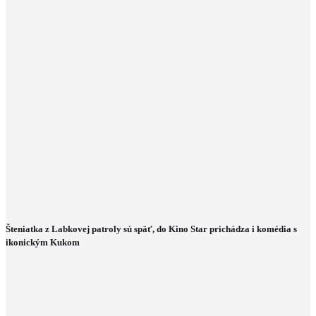
Šteniatka z Labkovej patroly sú späť, do Kino Star prichádza i komédia s
ikonickým Kukom