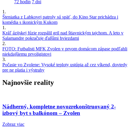
72 hodín
7 dní
1.
Šteniatka z Labkovej patroly sú späť, do Kino Star prichádza i
komédia s ikonickým Kukom
1.
Kráľ ázijskej fúzie rozpálil gril nad štiavnickým tajchom. A leto v
Salamandre pokračuje ďalšími hviezdami
2.
FOTO: Futbalisti MFK Zvolen v prvom domácom zápase podľahli
niekdajšiemu prvoligistovi
3.
Počasie vo Zvolene: Vysoké teploty ustúpia až cez víkend, dovtedy
pre ne platia i výstrahy
Najnovšie reality
Nádherný, kompletne novozrekonštruovaný 2-
izbový byt s balkónom – Zvolen
Zobraz viac