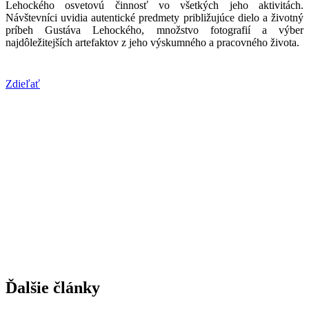
Lehockého osvetovú činnosť vo všetkých jeho aktivitách.
Návštevníci uvidia autentické predmety približujúce dielo a životný
príbeh Gustáva Lehockého, množstvo fotografií a výber
najdôležitejších artefaktov z jeho výskumného a pracovného života.
Zdieľať
Ďalšie články