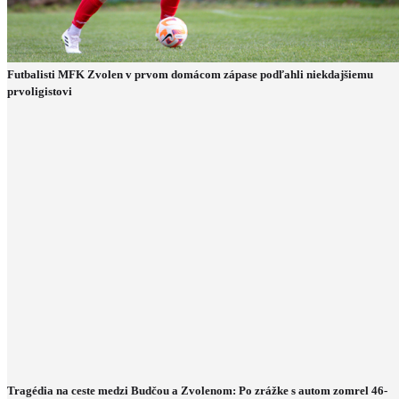
Futbalisti MFK Zvolen v prvom domácom zápase podľahli niekdajšiemu
prvoligistovi
Tragédia na ceste medzi Budčou a Zvolenom: Po zrážke s autom zomrel 46-