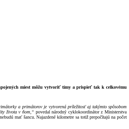
apojených miest môžu vytvoriť tímy a prispieť tak k celkovému
imátorky a primátorov je vytvorená príležitosť aj takýmto spôsobom
lity života v ňom,“
povedal národný cyklokoordinátor z Ministerstva
nebudú mať šancu. Najazdené kilometre sa totiž prepočítajú na počet