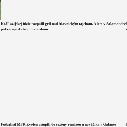
Kráľ ázijskej fúzie rozpálil gril nad štiavnickým tajchom. A leto v Salamandre
pokračuje ďalšími hviezdami
Futbalisti MFK Zvolen vstúpili do sezóny remízou u nováčika v Galante