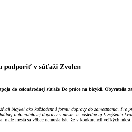
a podporiť v súťaži Zvolen
zapoja do celonárodnej súťaže Do práce na bicykli. Obyvatelia z
žívali bicykel ako každodennú formu dopravy do zamestnania. Pre pr
iduálnej automobilovej dopravy v meste, a následne aj k zvýšeniu kva
a, malé mestá sa vôbec nemusia báť, že v konkurencii veľkých miest 