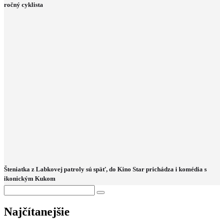
ročný cyklista
Šteniatka z Labkovej patroly sú späť, do Kino Star prichádza i komédia s
ikonickým Kukom
Najčítanejšie