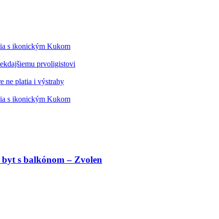
édia s ikonickým Kukom
kdajšiemu prvoligistovi
 ne platia i výstrahy
édia s ikonickým Kukom
 byt s balkónom – Zvolen