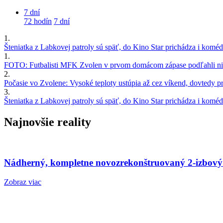
7 dní
72 hodín
7 dní
1.
Šteniatka z Labkovej patroly sú späť, do Kino Star prichádza i kom
1.
FOTO: Futbalisti MFK Zvolen v prvom domácom zápase podľahli nie
2.
Počasie vo Zvolene: Vysoké teploty ustúpia až cez víkend, dovtedy pre
3.
Šteniatka z Labkovej patroly sú späť, do Kino Star prichádza i kom
Najnovšie reality
Nádherný, kompletne novozrekonštruovaný 2-izbový
Zobraz viac