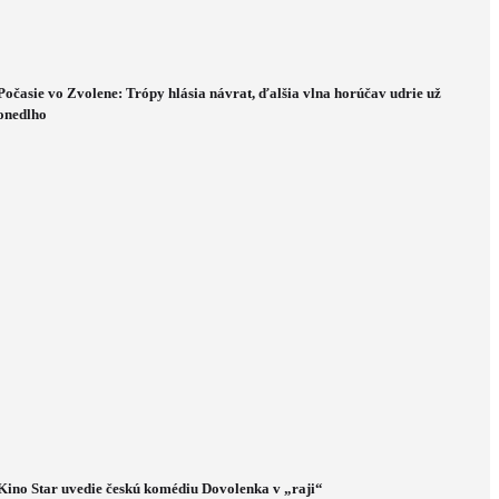
Počasie vo Zvolene: Trópy hlásia návrat, ďalšia vlna horúčav udrie už
onedlho
Kino Star uvedie českú komédiu Dovolenka v „raji“