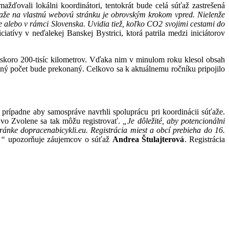
ďovali lokálni koordinátori, tentokrát bude celá súťaž zastrešená
aže na vlastnú webovú stránku je obrovským krokom vpred. Nielenže
te alebo v rámci Slovenska. Uvidia tiež, koľko CO2 svojimi cestami do
iatívy v neďalekej Banskej Bystrici, ktorá patrila medzi iniciátorov
i skoro 200-tisíc kilometrov. Vďaka nim v minulom roku klesol obsah
čný počet bude prekonaný. Celkovo sa k aktuálnemu ročníku pripojilo
, prípadne aby samospráve navrhli spoluprácu pri koordinácii súťaže.
 vo Zvolene sa tak môžu registrovať.
„Je dôležité, aby potencionálni
tránke dopracenabicykli.eu. Registrácia miest a obcí prebieha do 16.
,“
upozorňuje záujemcov o súťaž
Andrea Štulajterová
. Registrácia