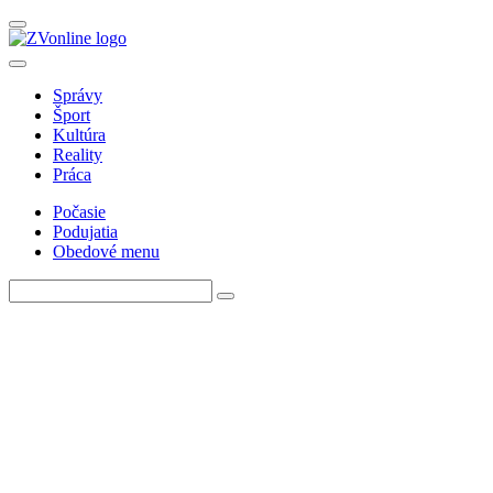
Správy
Šport
Kultúra
Reality
Práca
Počasie
Podujatia
Obedové menu