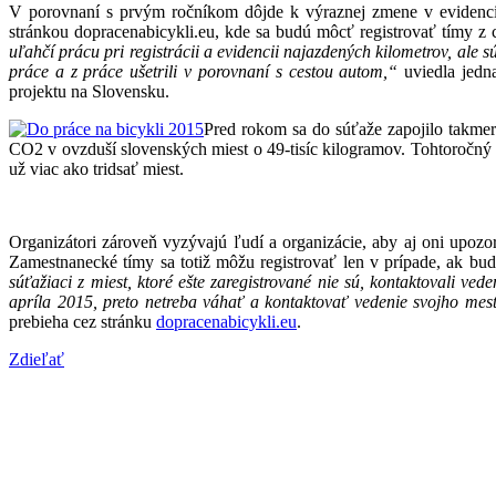
V porovnaní s prvým ročníkom dôjde k výraznej zmene v evidencii 
stránkou dopracenabicykli.eu, kde sa budú môcť registrovať tímy z 
uľahčí prácu pri registrácii a evidencii najazdených kilometrov, ale
práce a z práce ušetrili v porovnaní s cestou autom,“
uviedla jedn
projektu na Slovensku.
Pred rokom sa do súťaže zapojilo takmer
CO2 v ovzduší slovenských miest o 49-tisíc kilogramov. Tohtoročný 
už viac ako tridsať miest.
Organizátori zároveň vyzývajú ľudí a organizácie, aby aj oni upozor
Zamestnanecké tímy sa totiž môžu registrovať len v prípade, ak bu
súťažiaci z miest, ktoré ešte zaregistrované nie sú, kontaktovali v
apríla 2015, preto netreba váhať a kontaktovať vedenie svojho mest
prebieha cez stránku
dopracenabicykli.eu
.
Zdieľať