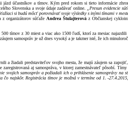
jázd účastníkov a tímov. Kým pred rokom si tieto informácie zhromaž
celého Slovenska a svoje údaje zadávať online.
„Presun evidencie súť
 súťažiaci si budú môcť porovnávať svoje výsledky s inými tímami v mes
a z organizátorov súťaže
Andrea Štulajterová
z Občianskej cykloinic
 500 tímov z 30 miest a viac ako 1500 ľudí, ktorí za mesiac najazdil
záujem samospráv je už dnes vysoký a je takmer isté, že ich minuloro
nili a žiadali predstaviteľov svojho mesta, že majú záujem sa zapojiť
de zaregistrovaná aj samospráva, v ktorej zamestnávateľ pôsobí. Tímy
edenie svojich samospráv a požiadali ich o prihlásenie samosprávy na s
a čo najskôr. Registrácia tímov je možná v termíne od 1. -27.4.2015