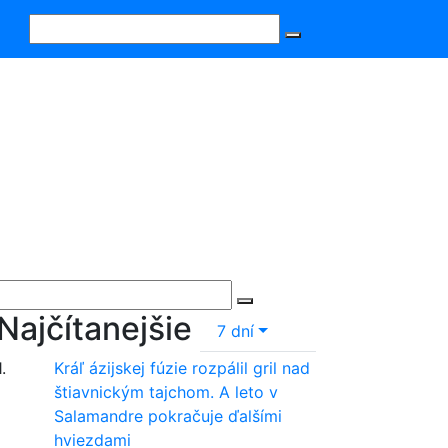
Najčítanejšie
7 dní
1.
Kráľ ázijskej fúzie rozpálil gril nad
štiavnickým tajchom. A leto v
Salamandre pokračuje ďalšími
hviezdami