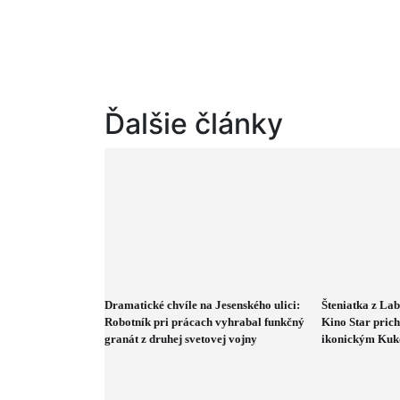
Ďalšie články
Dramatické chvíle na Jesenského ulici:
Šteniatka z Lab
Robotník pri prácach vyhrabal funkčný
Kino Star pric
granát z druhej svetovej vojny
ikonickým Ku