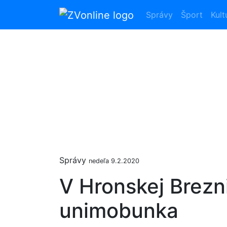
Správy
Šport
Kult
Správy
nedeľa 9.2.2020
V Hronskej Brezni
unimobunka