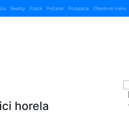
úra
Reality
Práca
Počasie
Podujatia
Obedové menu
ci horela