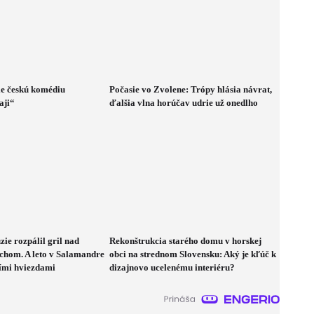
ie českú komédiu
Počasie vo Zvolene: Trópy hlásia návrat,
aji“
ďalšia vlna horúčav udrie už onedlho
zie rozpálil gril nad
Rekonštrukcia starého domu v horskej
jchom. A leto v Salamandre
obci na strednom Slovensku: Aký je kľúč k
ími hviezdami
dizajnovo ucelenému interiéru?