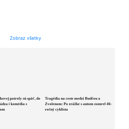
Zobraz všetky
kovej patroly sú späť, do
Tragédia na ceste medzi Budčou a
hádza i komédia s
Zvolenom: Po zrážke s autom zomrel 46-
kom
ročný cyklista