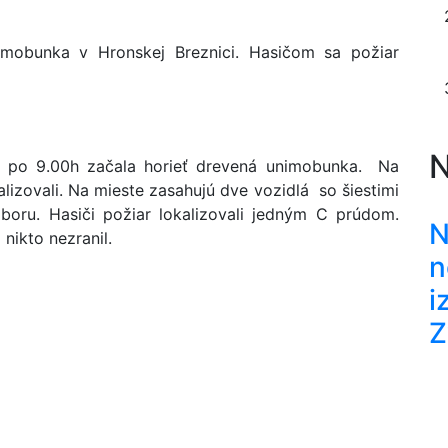
imobunka v Hronskej Breznici. Hasičom sa požiar
N
ko po 9.00h začala horieť drevená unimobunka. Na
okalizovali. Na mieste zasahujú dve vozidlá so šiestimi
boru. Hasiči požiar lokalizovali jedným C prúdom.
N
nikto nezranil.
n
i
Z