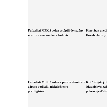
Futbalisti MFK Zvolen vstúpili do sezóny
Kino Star uved
remízou u nováčika v Galante
Dovolenka v „r
Futbalisti MFK Zvolen v prvom domácom
Kráľ ázijskej fú
zápase podľahli niekdajšiemu
štiavnickým ta
prvoligistovi
pokračuje ďalš