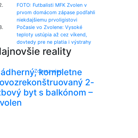
2.
FOTO: Futbalisti MFK Zvolen v
prvom domácom zápase podľahli
niekdajšiemu prvoligistovi
3.
Počasie vo Zvolene: Vysoké
teploty ustúpia až cez víkend,
dovtedy pre ne platia i výstrahy
ajnovšie reality
ádherný, kompletne
Zobraz viac
ovozrekonštruovaný 2-
zbový byt s balkónom –
volen