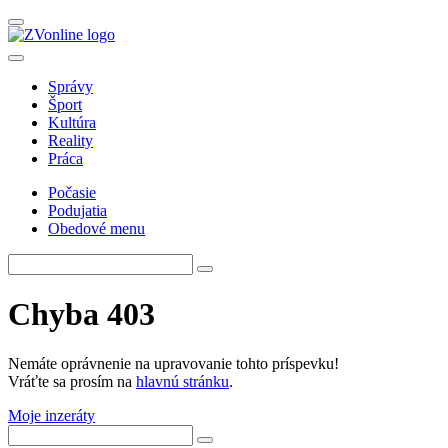
Správy
Šport
Kultúra
Reality
Práca
Počasie
Podujatia
Obedové menu
Chyba 403
Nemáte oprávnenie na upravovanie tohto príspevku!
Vráťte sa prosím na
hlavnú stránku
.
Moje inzeráty