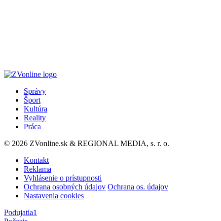
Správy
Šport
Kultúra
Reality
Práca
© 2026 ZVonline.sk & REGIONAL MEDIA, s. r. o.
Kontakt
Reklama
Vyhlásenie o prístupnosti
Ochrana osobných údajov
Ochrana os. údajov
Nastavenia cookies
Podujatia
1