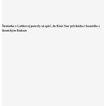
Šteniatka z Labkovej patroly sú späť, do Kino Star prichádza i komédia s
ikonickým Kukom