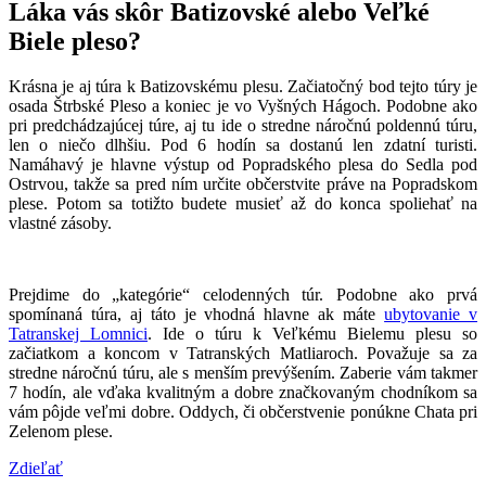
Láka vás skôr Batizovské alebo Veľké
Biele pleso?
Krásna je aj túra k Batizovskému plesu. Začiatočný bod tejto túry je
osada Štrbské Pleso a koniec je vo Vyšných Hágoch. Podobne ako
pri predchádzajúcej túre, aj tu ide o stredne náročnú poldennú túru,
len o niečo dlhšiu. Pod 6 hodín sa dostanú len zdatní turisti.
Namáhavý je hlavne výstup od Popradského plesa do Sedla pod
Ostrvou, takže sa pred ním určite občerstvite práve na Popradskom
plese. Potom sa totižto budete musieť až do konca spoliehať na
vlastné zásoby.
Prejdime do „kategórie“ celodenných túr. Podobne ako prvá
spomínaná túra, aj táto je vhodná hlavne ak máte
ubytovanie v
Tatranskej Lomnici
. Ide o túru k Veľkému Bielemu plesu so
začiatkom a koncom v Tatranských Matliaroch. Považuje sa za
stredne náročnú túru, ale s menším prevýšením. Zaberie vám takmer
7 hodín, ale vďaka kvalitným a dobre značkovaným chodníkom sa
vám pôjde veľmi dobre. Oddych, či občerstvenie ponúkne Chata pri
Zelenom plese.
Zdieľať