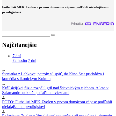
Futbalisti MFK Zvolen v prvom domácom zápase podľahli niekdajšiemu
prvoligistovi
Najčítanejšie
7 dní
72 hodín
7 dní
1.
Šteniatka z Labkovej patroly sú späť, do Kino Star prichádza i
komédia s ikonickým Kukom
1.
Kráľ ázijskej fúzie rozpálil gril nad štiavnickým tajchom. A leto v
Salamandre pokračuje ďalšími hviezdami
2.
FOTO: Futbalisti MFK Zvolen v prvom domácom zápase podľahli
niekdajšiemu prvoligistovi
3.
Počasie vo Zvolene: Vysoké teploty ustúpia až cez víkend, dovtedy