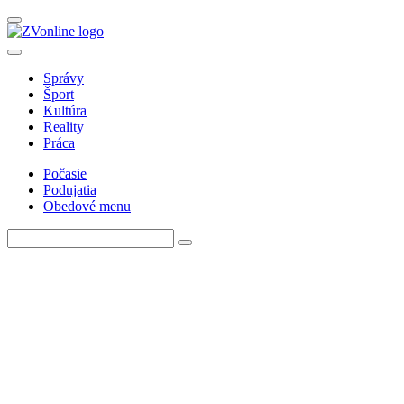
Správy
Šport
Kultúra
Reality
Práca
Počasie
Podujatia
Obedové menu