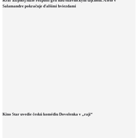
Kráľ ázijskej fúzie rozpálil gril nad štiavnickým tajchom. A leto v
Salamandre pokračuje ďalšími hviezdami
Kino Star uvedie českú komédiu Dovolenka v „raji“