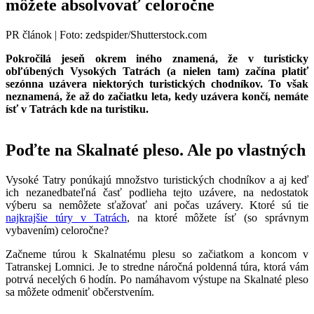
môžete absolvovať celoročne
PR článok | Foto: zedspider/Shutterstock.com
Pokročilá jeseň okrem iného znamená, že v turisticky
obľúbených Vysokých Tatrách (a nielen tam) začína platiť
sezónna uzávera niektorých turistických chodníkov. To však
neznamená, že až do začiatku leta, kedy uzávera končí, nemáte
ísť v Tatrách kde na turistiku.
Poďte na Skalnaté pleso. Ale po vlastných
Vysoké Tatry ponúkajú množstvo turistických chodníkov a aj keď
ich nezanedbateľná časť podlieha tejto uzávere, na nedostatok
výberu sa nemôžete sťažovať ani počas uzávery. Ktoré sú tie
najkrajšie túry v Tatrách
, na ktoré môžete ísť (so správnym
vybavením) celoročne?
Začneme túrou k Skalnatému plesu so začiatkom a koncom v
Tatranskej Lomnici. Je to stredne náročná poldenná túra, ktorá vám
potrvá necelých 6 hodín. Po namáhavom výstupe na Skalnaté pleso
sa môžete odmeniť občerstvením.