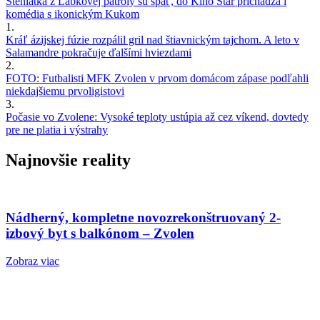
Šteniatka z Labkovej patroly sú späť, do Kino Star prichádza i
komédia s ikonickým Kukom
1.
Kráľ ázijskej fúzie rozpálil gril nad štiavnickým tajchom. A leto v
Salamandre pokračuje ďalšími hviezdami
2.
FOTO: Futbalisti MFK Zvolen v prvom domácom zápase podľahli
niekdajšiemu prvoligistovi
3.
Počasie vo Zvolene: Vysoké teploty ustúpia až cez víkend, dovtedy
pre ne platia i výstrahy
Najnovšie reality
Nádherný, kompletne novozrekonštruovaný 2-
izbový byt s balkónom – Zvolen
Zobraz viac