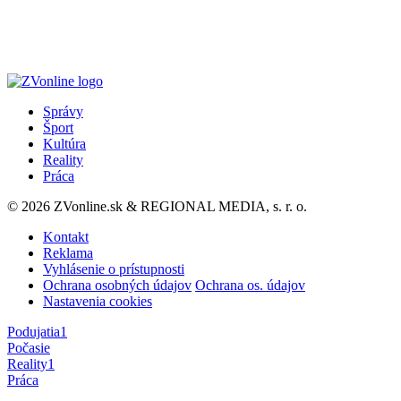
Správy
Šport
Kultúra
Reality
Práca
© 2026 ZVonline.sk & REGIONAL MEDIA, s. r. o.
Kontakt
Reklama
Vyhlásenie o prístupnosti
Ochrana osobných údajov
Ochrana os. údajov
Nastavenia cookies
Podujatia
1
Počasie
Reality
1
Práca