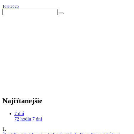
10.9.2025
Najčítanejšie
7 dní
72 hodín
7 dní
1.