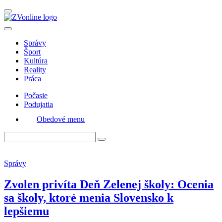
Správy
Šport
Kultúra
Reality
Práca
Počasie
Podujatia
Obedové menu
Správy
Zvolen privíta Deň Zelenej školy: Ocenia
sa školy, ktoré menia Slovensko k
lepšiemu