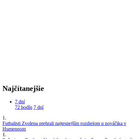
Najčítanejšie
7 dní
72 hodín
7 dní
1.
Futbalisti Zvolena prehrali najtesnejším rozdielom u nováčika v
Humennom
1.