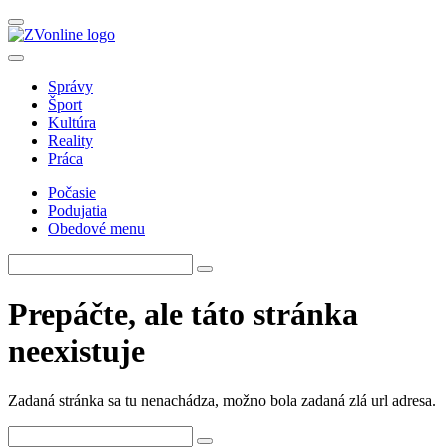
Správy
Šport
Kultúra
Reality
Práca
Počasie
Podujatia
Obedové menu
Prepáčte, ale táto stránka
neexistuje
Zadaná stránka sa tu nenachádza, možno bola zadaná zlá url adresa.