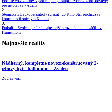
Počasie vo Zvolene: Vysoké teploty ustúpia až cez víkend, dovtedy
pre ne platia i výstrahy
2.
Šteniatka z Labkovej patroly sú späť, do Kino Star prichádza i
komédia s ikonickým Kukom
3.
Futbalisti Zvolena prehrali najtesnejším rozdielom u nováčika v
Humennom
Najnovšie reality
Nádherný, kompletne novozrekonštruovaný 2-
izbový byt s balkónom – Zvolen
Zobraz viac