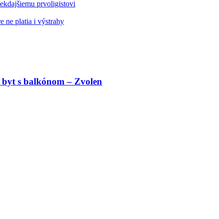
kdajšiemu prvoligistovi
 ne platia i výstrahy
 byt s balkónom – Zvolen