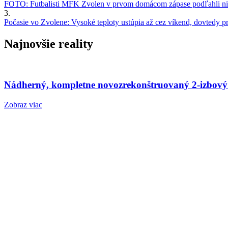
FOTO: Futbalisti MFK Zvolen v prvom domácom zápase podľahli nie
3.
Počasie vo Zvolene: Vysoké teploty ustúpia až cez víkend, dovtedy pre
Najnovšie reality
Nádherný, kompletne novozrekonštruovaný 2-izbový
Zobraz viac