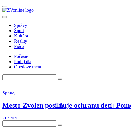
Správy
Šport
Kultúra
Reality
Práca
Počasie
Podujatia
Obedové menu
Správy
Mesto Zvolen posilňuje ochranu detí: Pomo
21.2.2026