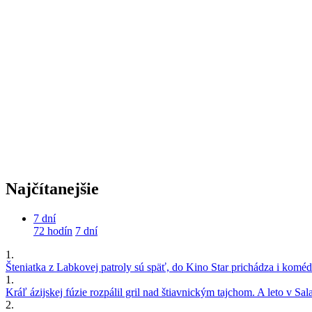
Najčítanejšie
7 dní
72 hodín
7 dní
1.
Šteniatka z Labkovej patroly sú späť, do Kino Star prichádza i kom
1.
Kráľ ázijskej fúzie rozpálil gril nad štiavnickým tajchom. A leto v S
2.