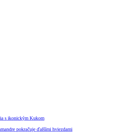
édia s ikonickým Kukom
alamandre pokračuje ďalšími hviezdami