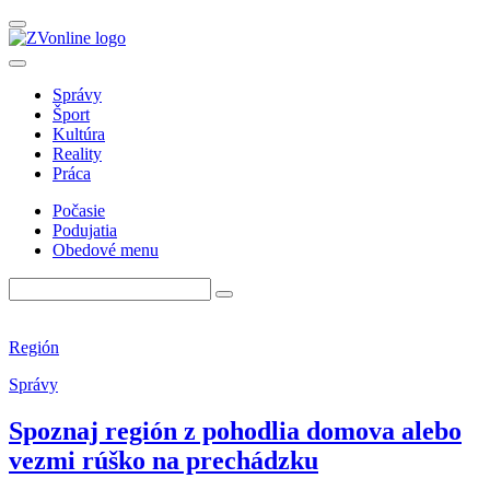
Správy
Šport
Kultúra
Reality
Práca
Počasie
Podujatia
Obedové menu
Región
Správy
Spoznaj región z pohodlia domova alebo
vezmi rúško na prechádzku