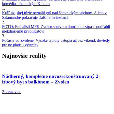
komédia s ikonickým Kukom
1.
Kráľ ázijskej fúzie rozpálil gril nad štiavnickým tajchom. A leto v
Salamandre pokračuje ďalšími hviezdami
2.
FOTO: Futbalisti MFK Zvolen v prvom domácom zápase podľahli
niekdajšiemu prvoligistovi
3.
Počasie vo Zvolene: Vysoké teploty ustúpia až cez víkend, dovtedy
pre ne platia i výstrahy
Najnovšie reality
Nádherný, kompletne novozrekonštruovaný 2-
izbový byt s balkónom – Zvolen
Zobraz viac