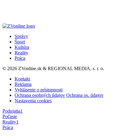
Správy
Šport
Kultúra
Reality
Práca
© 2026 ZVonline.sk & REGIONAL MEDIA, s. r. o.
Kontakt
Reklama
Vyhlásenie o prístupnosti
Ochrana osobných údajov
Ochrana os. údajov
Nastavenia cookies
Podujatia
1
Počasie
Reality
1
Práca