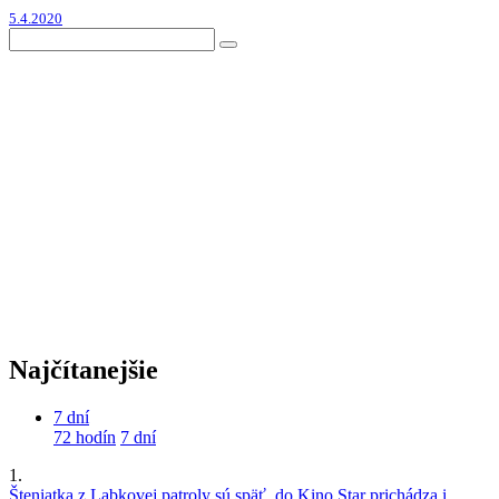
5.4.2020
Najčítanejšie
7 dní
72 hodín
7 dní
1.
Šteniatka z Labkovej patroly sú späť, do Kino Star prichádza i