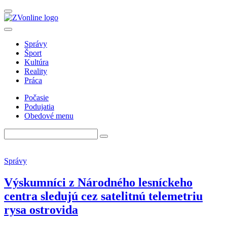
Správy
Šport
Kultúra
Reality
Práca
Počasie
Podujatia
Obedové menu
Správy
Výskumníci z Národného lesníckeho
centra sledujú cez satelitnú telemetriu
rysa ostrovida