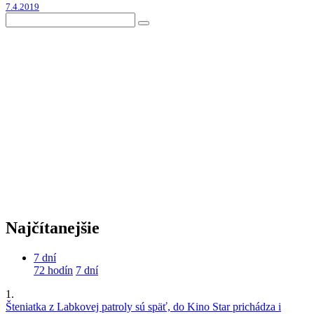
7.4.2019
Najčítanejšie
7 dní
72 hodín
7 dní
1.
Šteniatka z Labkovej patroly sú späť, do Kino Star prichádza i