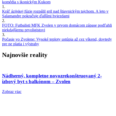
komédia s ikonickým Kukom
1.
Kráľ ázijskej fúzie rozpálil gril nad štiavnickým tajchom. A leto v
Salamandre pokračuje ďalšími hviezdami
2.
FOTO: Futbalisti MFK Zvolen v prvom domácom zápase podľahli
niekdajšiemu prvoligistovi
3.
Počasie vo Zvolene: Vysoké teploty ustúpia až cez víkend, dovtedy
pre ne platia i výstrahy
Najnovšie reality
Nádherný, kompletne novozrekonštruovaný 2-
izbový byt s balkónom – Zvolen
Zobraz viac