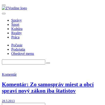
Správy
Šport
Kultúra
Reality
Práca
Počasie
Podujatia
Obedové menu
Komentár
Komentár: Zo samospráv miest a obcí
spraví nový zákon iba štatistov
28.5.2013