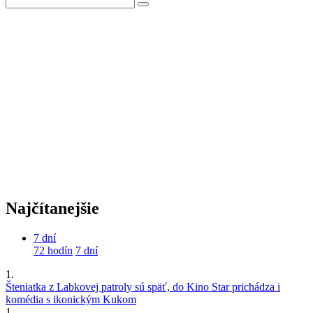
Najčítanejšie
7 dní
72 hodín
7 dní
1.
Šteniatka z Labkovej patroly sú späť, do Kino Star prichádza i
komédia s ikonickým Kukom
1.