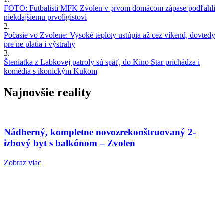
FOTO: Futbalisti MFK Zvolen v prvom domácom zápase podľahli
niekdajšiemu prvoligistovi
2.
Počasie vo Zvolene: Vysoké teploty ustúpia až cez víkend, dovtedy
pre ne platia i výstrahy
3.
Šteniatka z Labkovej patroly sú späť, do Kino Star prichádza i
komédia s ikonickým Kukom
Najnovšie reality
Nádherný, kompletne novozrekonštruovaný 2-
izbový byt s balkónom – Zvolen
Zobraz viac