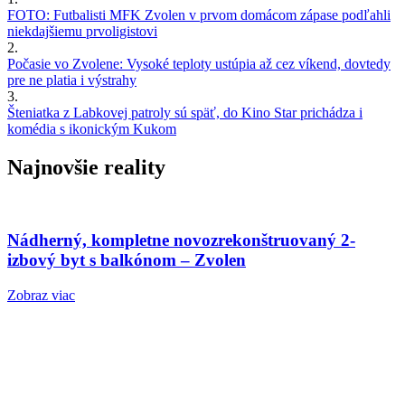
FOTO: Futbalisti MFK Zvolen v prvom domácom zápase podľahli
niekdajšiemu prvoligistovi
2.
Počasie vo Zvolene: Vysoké teploty ustúpia až cez víkend, dovtedy
pre ne platia i výstrahy
3.
Šteniatka z Labkovej patroly sú späť, do Kino Star prichádza i
komédia s ikonickým Kukom
Najnovšie reality
Nádherný, kompletne novozrekonštruovaný 2-
izbový byt s balkónom – Zvolen
Zobraz viac