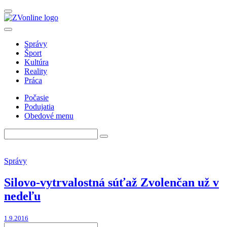
Správy
Šport
Kultúra
Reality
Práca
Počasie
Podujatia
Obedové menu
Správy
Silovo-vytrvalostná súťaž Zvolenčan už v
nedeľu
1.9.2016