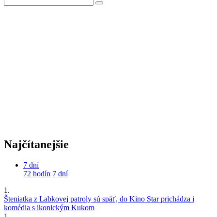
Najčítanejšie
7 dní
72 hodín
7 dní
1.
Šteniatka z Labkovej patroly sú späť, do Kino Star prichádza i
komédia s ikonickým Kukom
1.