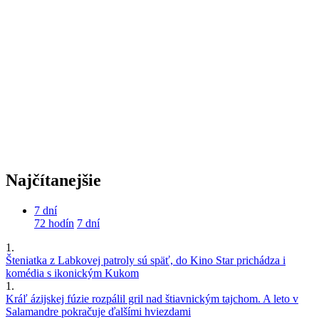
Najčítanejšie
7 dní
72 hodín
7 dní
1.
Šteniatka z Labkovej patroly sú späť, do Kino Star prichádza i
komédia s ikonickým Kukom
1.
Kráľ ázijskej fúzie rozpálil gril nad štiavnickým tajchom. A leto v
Salamandre pokračuje ďalšími hviezdami