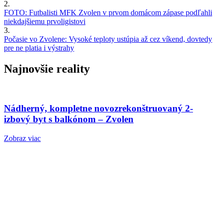
2.
FOTO: Futbalisti MFK Zvolen v prvom domácom zápase podľahli
niekdajšiemu prvoligistovi
3.
Počasie vo Zvolene: Vysoké teploty ustúpia až cez víkend, dovtedy
pre ne platia i výstrahy
Najnovšie reality
Nádherný, kompletne novozrekonštruovaný 2-
izbový byt s balkónom – Zvolen
Zobraz viac