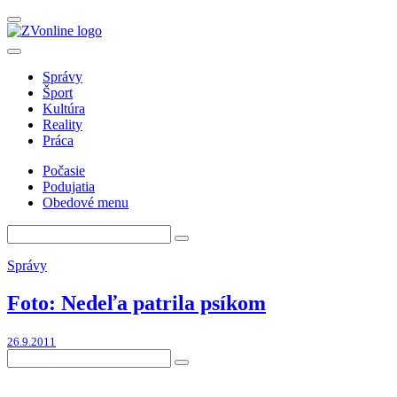
Správy
Šport
Kultúra
Reality
Práca
Počasie
Podujatia
Obedové menu
Správy
Foto: Nedeľa patrila psíkom
26.9.2011