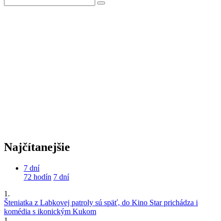
Najčítanejšie
7 dní
72 hodín
7 dní
1.
Šteniatka z Labkovej patroly sú späť, do Kino Star prichádza i
komédia s ikonickým Kukom
1.