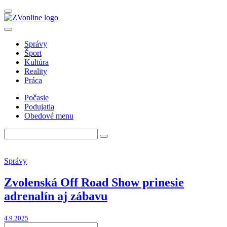
Správy
Šport
Kultúra
Reality
Práca
Počasie
Podujatia
Obedové menu
Správy
Zvolenská Off Road Show prinesie
adrenalín aj zábavu
4.9.2025