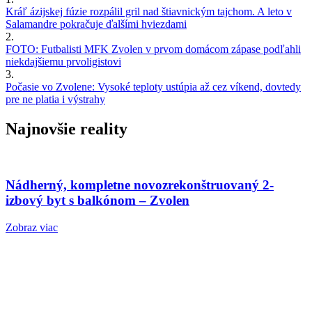
Kráľ ázijskej fúzie rozpálil gril nad štiavnickým tajchom. A leto v
Salamandre pokračuje ďalšími hviezdami
2.
FOTO: Futbalisti MFK Zvolen v prvom domácom zápase podľahli
niekdajšiemu prvoligistovi
3.
Počasie vo Zvolene: Vysoké teploty ustúpia až cez víkend, dovtedy
pre ne platia i výstrahy
Najnovšie reality
Nádherný, kompletne novozrekonštruovaný 2-
izbový byt s balkónom – Zvolen
Zobraz viac