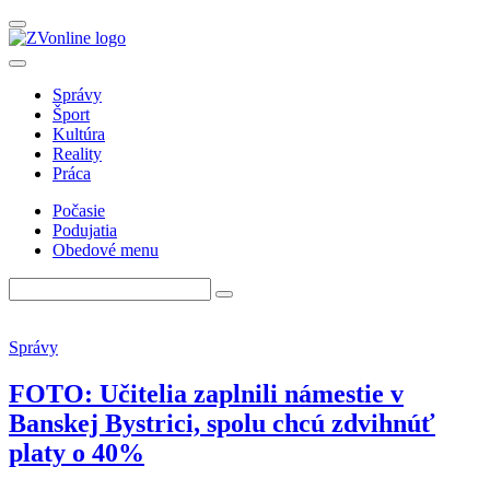
Správy
Šport
Kultúra
Reality
Práca
Počasie
Podujatia
Obedové menu
Správy
FOTO: Učitelia zaplnili námestie v
Banskej Bystrici, spolu chcú zdvihnúť
platy o 40%