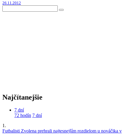
26.11.2012
Najčítanejšie
7 dní
72 hodín
7 dní
1.
Futbalisti Zvolena prehrali najtesnejším rozdielom u nováčika v