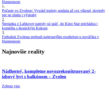
Humennom
1.
Počasie vo Zvolene: Vysoké teploty ustúpia až cez víkend, dovtedy
pre ne platia i výstrahy
2.
Šteniatka z Labkovej patroly sú späť, do Kino Star prichádza i
komédia s ikonickým Kukom
3.
Futbalisti Zvolena prehrali najtesnejším rozdielom u nováčika v
Humennom
Najnovšie reality
Nádherný, kompletne novozrekonštruovaný 2-
izbový byt s balkónom – Zvolen
Zobraz viac