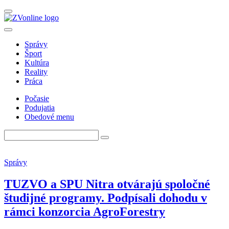
Správy
Šport
Kultúra
Reality
Práca
Počasie
Podujatia
Obedové menu
Správy
TUZVO a SPU Nitra otvárajú spoločné
študijné programy. Podpísali dohodu v
rámci konzorcia AgroForestry