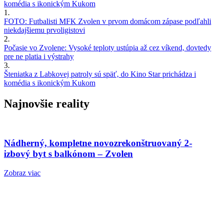
komédia s ikonickým Kukom
1.
FOTO: Futbalisti MFK Zvolen v prvom domácom zápase podľahli
niekdajšiemu prvoligistovi
2.
Počasie vo Zvolene: Vysoké teploty ustúpia až cez víkend, dovtedy
pre ne platia i výstrahy
3.
Šteniatka z Labkovej patroly sú späť, do Kino Star prichádza i
komédia s ikonickým Kukom
Najnovšie reality
Nádherný, kompletne novozrekonštruovaný 2-
izbový byt s balkónom – Zvolen
Zobraz viac