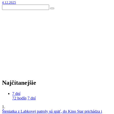
4.12.2025
Najčítanejšie
7 dní
72 hodín
7 dní
1.
Šteniatka z Labkovej patroly sú späť, do Kino Star prichádza i